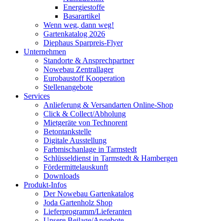
Energiestoffe
Basarartikel
Wenn weg, dann weg!
Gartenkatalog 2026
Diephaus Sparpreis-Flyer
Unternehmen
Standorte & Ansprechpartner
Nowebau Zentrallager
Eurobaustoff Kooperation
Stellenangebote
Services
Anlieferung & Versandarten Online-Shop
Click & Collect/Abholung
Mietgeräte von Technorent
Betontankstelle
Digitale Ausstellung
Farbmischanlage in Tarmstedt
Schlüsseldienst in Tarmstedt & Hambergen
Fördermittelauskunft
Downloads
Produkt-Infos
Der Nowebau Gartenkatalog
Joda Gartenholz Shop
Lieferprogramm/Lieferanten
Unsere Beilage/Angebote