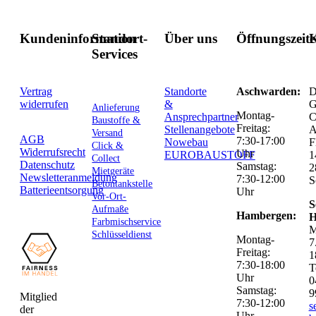
Kundeninformation
Standort-
Über uns
Öffnungszeit
K
Services
Vertrag
Standorte
Aschwarden:
D
widerrufen
&
G
Anlieferung
Montag-
Ansprechpartner
C
Baustoffe &
Freitag:
Stellenangebote
Versand
AGB
7:30-17:00
Nowebau
F
Click &
Widerrufsrecht
Uhr
EUROBAUSTOFF
1
Collect
Datenschutz
Samstag:
2
Mietgeräte
Newsletteranmeldung
7:30-12:00
S
Betontankstelle
Batterieentsorgung
Uhr
Vor-Ort-
S
Aufmaße
Hambergen:
H
Farbmischservice
M
Schlüsseldienst
Montag-
7
Freitag:
1
7:30-18:00
T
Uhr
0
Samstag:
9
Mitglied
7:30-12:00
s
der
Uhr