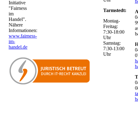
b
Initiative
"Fairness
Tarmstedt:
A
im
0
Handel".
Montag-
9
Nähere
Freitag:
a
Informationen:
7:30-18:00
b
www.fairness-
Uhr
im-
Samstag:
H
handel.de
7:30-13:00
0
Uhr
0
h
b
T
0
0
t
b