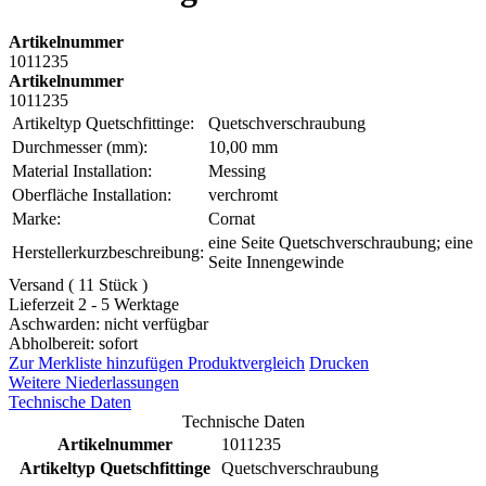
Artikelnummer
1011235
Artikelnummer
1011235
Artikeltyp Quetschfittinge:
Quetschverschraubung
Durchmesser (mm):
10,00 mm
Material Installation:
Messing
Oberfläche Installation:
verchromt
Marke:
Cornat
eine Seite Quetschverschraubung; eine
Herstellerkurzbeschreibung:
Seite Innengewinde
Versand ( 11 Stück )
Lieferzeit 2 - 5 Werktage
Aschwarden: nicht verfügbar
Abholbereit: sofort
Zur Merkliste hinzufügen
Produktvergleich
Drucken
Weitere Niederlassungen
Technische Daten
Technische Daten
Artikelnummer
1011235
Artikeltyp Quetschfittinge
Quetschverschraubung