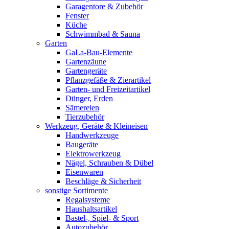
Garagentore & Zubehör
Fenster
Küche
Schwimmbad & Sauna
Garten
GaLa-Bau-Elemente
Gartenzäune
Gartengeräte
Pflanzgefäße & Zierartikel
Garten- und Freizeitartikel
Dünger, Erden
Sämereien
Tierzubehör
Werkzeug, Geräte & Kleineisen
Handwerkzeuge
Baugeräte
Elektrowerkzeug
Nägel, Schrauben & Dübel
Eisenwaren
Beschläge & Sicherheit
sonstige Sortimente
Regalsysteme
Haushaltsartikel
Bastel-, Spiel- & Sport
Autozubehör