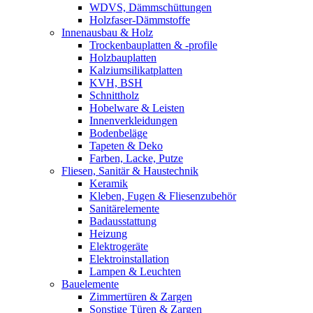
WDVS, Dämmschüttungen
Holzfaser-Dämmstoffe
Innenausbau & Holz
Trockenbauplatten & -profile
Holzbauplatten
Kalziumsilikatplatten
KVH, BSH
Schnittholz
Hobelware & Leisten
Innenverkleidungen
Bodenbeläge
Tapeten & Deko
Farben, Lacke, Putze
Fliesen, Sanitär & Haustechnik
Keramik
Kleben, Fugen & Fliesenzubehör
Sanitärelemente
Badausstattung
Heizung
Elektrogeräte
Elektroinstallation
Lampen & Leuchten
Bauelemente
Zimmertüren & Zargen
Sonstige Türen & Zargen