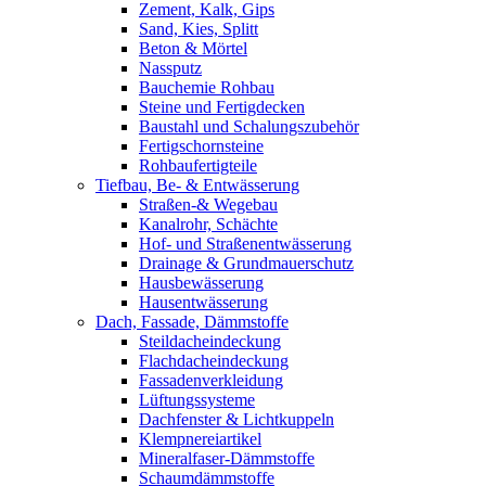
Zement, Kalk, Gips
Sand, Kies, Splitt
Beton & Mörtel
Nassputz
Bauchemie Rohbau
Steine und Fertigdecken
Baustahl und Schalungszubehör
Fertigschornsteine
Rohbaufertigteile
Tiefbau, Be- & Entwässerung
Straßen-& Wegebau
Kanalrohr, Schächte
Hof- und Straßenentwässerung
Drainage & Grundmauerschutz
Hausbewässerung
Hausentwässerung
Dach, Fassade, Dämmstoffe
Steildacheindeckung
Flachdacheindeckung
Fassadenverkleidung
Lüftungssysteme
Dachfenster & Lichtkuppeln
Klempnereiartikel
Mineralfaser-Dämmstoffe
Schaumdämmstoffe