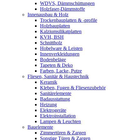
WDVS, Dämmschüttungen
Holzfaser-Dämmstoffe
Innenausbau & Holz
Trockenbauplatten & -profile
Holzbauplatten
Kalziumsilikatplatten
KVH, BSH
Schnittholz
Hobelware & Leisten
Innenverkleidungen
Bodenbeläge
Tapeten & Deko
Farben, Lacke, Putze
Fliesen, Sanitär & Haustechnik
Keramik
Kleben, Fugen & Fliesenzubehör
Sanitärelemente
Badausstattung
Heizung
Elektrogeräte
Elektroinstallation
Lampen & Leuchten
Bauelemente
Zimmertüren & Zargen
Sonstige Türen & Zargen