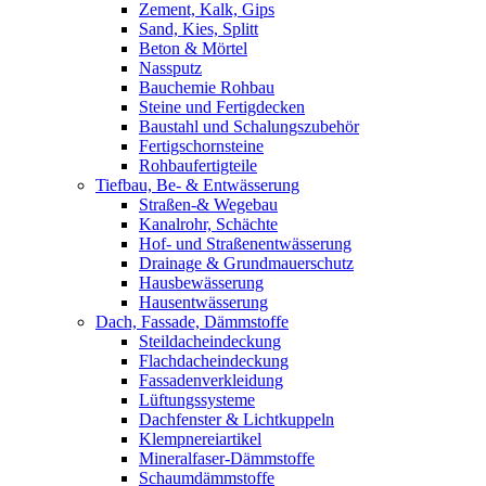
Zement, Kalk, Gips
Sand, Kies, Splitt
Beton & Mörtel
Nassputz
Bauchemie Rohbau
Steine und Fertigdecken
Baustahl und Schalungszubehör
Fertigschornsteine
Rohbaufertigteile
Tiefbau, Be- & Entwässerung
Straßen-& Wegebau
Kanalrohr, Schächte
Hof- und Straßenentwässerung
Drainage & Grundmauerschutz
Hausbewässerung
Hausentwässerung
Dach, Fassade, Dämmstoffe
Steildacheindeckung
Flachdacheindeckung
Fassadenverkleidung
Lüftungssysteme
Dachfenster & Lichtkuppeln
Klempnereiartikel
Mineralfaser-Dämmstoffe
Schaumdämmstoffe