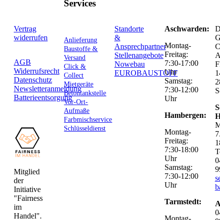
Services
Vertrag
Standorte
Aschwarden:
D
widerrufen
&
G
Anlieferung
Montag-
Ansprechpartner
C
Baustoffe &
Freitag:
Stellenangebote
Versand
AGB
7:30-17:00
Nowebau
F
Click &
Widerrufsrecht
Uhr
EUROBAUSTOFF
1
Collect
Datenschutz
Samstag:
2
Mietgeräte
Newsletteranmeldung
7:30-12:00
S
Betontankstelle
Batterieentsorgung
Uhr
Vor-Ort-
S
Aufmaße
Hambergen:
H
Farbmischservice
M
Schlüsseldienst
Montag-
7
Freitag:
1
7:30-18:00
T
Uhr
0
Samstag:
9
Mitglied
7:30-12:00
s
der
Uhr
b
Initiative
"Fairness
Tarmstedt:
A
im
0
Handel".
Montag-