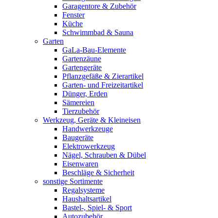
Garagentore & Zubehör
Fenster
Küche
Schwimmbad & Sauna
Garten
GaLa-Bau-Elemente
Gartenzäune
Gartengeräte
Pflanzgefäße & Zierartikel
Garten- und Freizeitartikel
Dünger, Erden
Sämereien
Tierzubehör
Werkzeug, Geräte & Kleineisen
Handwerkzeuge
Baugeräte
Elektrowerkzeug
Nägel, Schrauben & Dübel
Eisenwaren
Beschläge & Sicherheit
sonstige Sortimente
Regalsysteme
Haushaltsartikel
Bastel-, Spiel- & Sport
Autozubehör