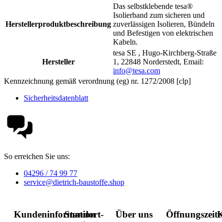
Das selbstklebende tesa®
Isolierband zum sicheren und
Herstellerproduktbeschreibung
zuverlässigen Isolieren, Bündeln
und Befestigen von elektrischen
Kabeln.
tesa SE , Hugo-Kirchberg-Straße
Hersteller
1, 22848 Norderstedt, Email:
info@tesa.com
Kennzeichnung gemäß verordnung (eg) nr. 1272/2008 [clp]
Sicherheitsdatenblatt
So erreichen Sie uns:
04296 / 74 99 77
service@dietrich-baustoffe.shop
Kundeninformation
Standort-
Über uns
Öffnungszeit
K