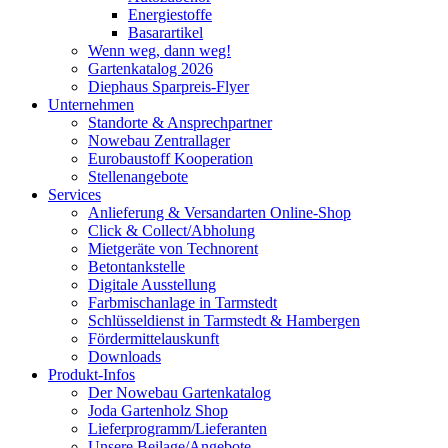
Energiestoffe
Basarartikel
Wenn weg, dann weg!
Gartenkatalog 2026
Diephaus Sparpreis-Flyer
Unternehmen
Standorte & Ansprechpartner
Nowebau Zentrallager
Eurobaustoff Kooperation
Stellenangebote
Services
Anlieferung & Versandarten Online-Shop
Click & Collect/Abholung
Mietgeräte von Technorent
Betontankstelle
Digitale Ausstellung
Farbmischanlage in Tarmstedt
Schlüsseldienst in Tarmstedt & Hambergen
Fördermittelauskunft
Downloads
Produkt-Infos
Der Nowebau Gartenkatalog
Joda Gartenholz Shop
Lieferprogramm/Lieferanten
Unsere Beilage/Angebote