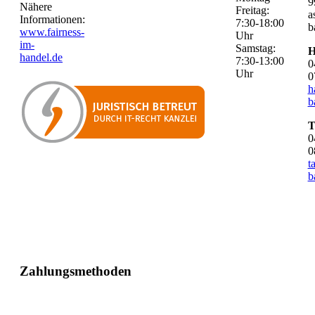
9
Nähere
Freitag:
a
Informationen:
7:30-18:00
b
www.fairness-
Uhr
im-
Samstag:
H
handel.de
7:30-13:00
0
Uhr
0
h
b
T
0
0
t
b
Zahlungsmethoden