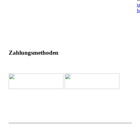
t
b
Zahlungsmethoden