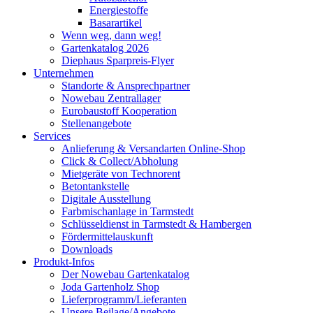
Energiestoffe
Basarartikel
Wenn weg, dann weg!
Gartenkatalog 2026
Diephaus Sparpreis-Flyer
Unternehmen
Standorte & Ansprechpartner
Nowebau Zentrallager
Eurobaustoff Kooperation
Stellenangebote
Services
Anlieferung & Versandarten Online-Shop
Click & Collect/Abholung
Mietgeräte von Technorent
Betontankstelle
Digitale Ausstellung
Farbmischanlage in Tarmstedt
Schlüsseldienst in Tarmstedt & Hambergen
Fördermittelauskunft
Downloads
Produkt-Infos
Der Nowebau Gartenkatalog
Joda Gartenholz Shop
Lieferprogramm/Lieferanten
Unsere Beilage/Angebote