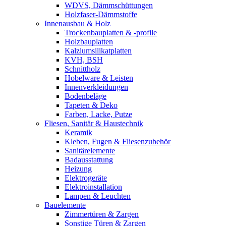
WDVS, Dämmschüttungen
Holzfaser-Dämmstoffe
Innenausbau & Holz
Trockenbauplatten & -profile
Holzbauplatten
Kalziumsilikatplatten
KVH, BSH
Schnittholz
Hobelware & Leisten
Innenverkleidungen
Bodenbeläge
Tapeten & Deko
Farben, Lacke, Putze
Fliesen, Sanitär & Haustechnik
Keramik
Kleben, Fugen & Fliesenzubehör
Sanitärelemente
Badausstattung
Heizung
Elektrogeräte
Elektroinstallation
Lampen & Leuchten
Bauelemente
Zimmertüren & Zargen
Sonstige Türen & Zargen