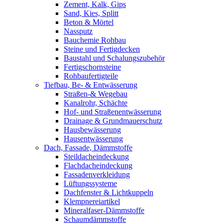
Zement, Kalk, Gips
Sand, Kies, Splitt
Beton & Mörtel
Nassputz
Bauchemie Rohbau
Steine und Fertigdecken
Baustahl und Schalungszubehör
Fertigschornsteine
Rohbaufertigteile
Tiefbau, Be- & Entwässerung
Straßen-& Wegebau
Kanalrohr, Schächte
Hof- und Straßenentwässerung
Drainage & Grundmauerschutz
Hausbewässerung
Hausentwässerung
Dach, Fassade, Dämmstoffe
Steildacheindeckung
Flachdacheindeckung
Fassadenverkleidung
Lüftungssysteme
Dachfenster & Lichtkuppeln
Klempnereiartikel
Mineralfaser-Dämmstoffe
Schaumdämmstoffe