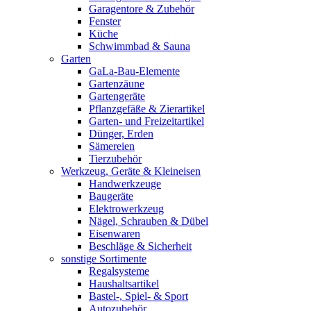
Garagentore & Zubehör
Fenster
Küche
Schwimmbad & Sauna
Garten
GaLa-Bau-Elemente
Gartenzäune
Gartengeräte
Pflanzgefäße & Zierartikel
Garten- und Freizeitartikel
Dünger, Erden
Sämereien
Tierzubehör
Werkzeug, Geräte & Kleineisen
Handwerkzeuge
Baugeräte
Elektrowerkzeug
Nägel, Schrauben & Dübel
Eisenwaren
Beschläge & Sicherheit
sonstige Sortimente
Regalsysteme
Haushaltsartikel
Bastel-, Spiel- & Sport
Autozubehör