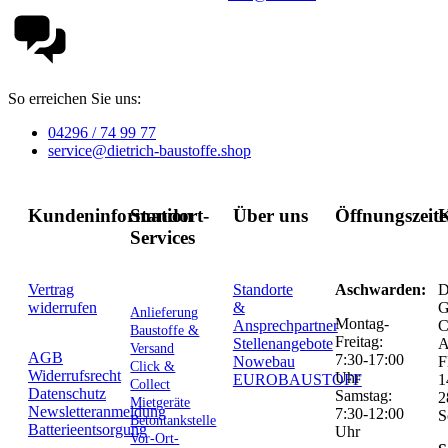
So erreichen Sie uns:
04296 / 74 99 77
service@dietrich-baustoffe.shop
Kundeninformation
Standort-
Über uns
Öffnungszeit
K
Services
Vertrag
Standorte
Aschwarden:
D
widerrufen
&
G
Anlieferung
Montag-
Ansprechpartner
C
Baustoffe &
Freitag:
Stellenangebote
Versand
AGB
7:30-17:00
Nowebau
F
Click &
Widerrufsrecht
Uhr
EUROBAUSTOFF
1
Collect
Datenschutz
Samstag:
2
Mietgeräte
Newsletteranmeldung
7:30-12:00
S
Betontankstelle
Batterieentsorgung
Uhr
Vor-Ort-