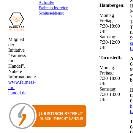
S
Aufmaße
Hambergen:
H
Farbmischservice
M
Schlüsseldienst
Montag-
7
Freitag:
1
7:30-18:00
T
Uhr
0
Samstag:
9
Mitglied
7:30-12:00
s
der
Uhr
b
Initiative
"Fairness
Tarmstedt:
A
im
0
Handel".
Montag-
9
Nähere
Freitag:
a
Informationen:
7:30-18:00
b
www.fairness-
Uhr
im-
Samstag:
H
handel.de
7:30-13:00
0
Uhr
0
h
b
T
0
0