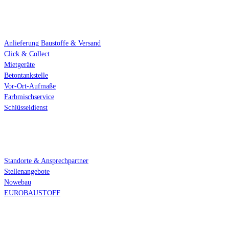
Standort-Services
Anlieferung Baustoffe & Versand
Click & Collect
Mietgeräte
Betontankstelle
Vor-Ort-Aufmaße
Farbmischservice
Schlüsseldienst
Über uns
Standorte & Ansprechpartner
Stellenangebote
Nowebau
EUROBAUSTOFF
Öffnungszeiten