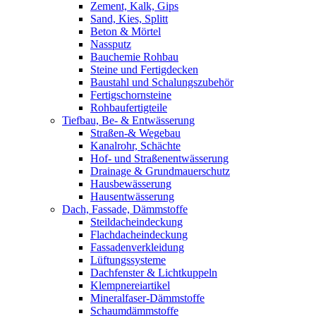
Zement, Kalk, Gips
Sand, Kies, Splitt
Beton & Mörtel
Nassputz
Bauchemie Rohbau
Steine und Fertigdecken
Baustahl und Schalungszubehör
Fertigschornsteine
Rohbaufertigteile
Tiefbau, Be- & Entwässerung
Straßen-& Wegebau
Kanalrohr, Schächte
Hof- und Straßenentwässerung
Drainage & Grundmauerschutz
Hausbewässerung
Hausentwässerung
Dach, Fassade, Dämmstoffe
Steildacheindeckung
Flachdacheindeckung
Fassadenverkleidung
Lüftungssysteme
Dachfenster & Lichtkuppeln
Klempnereiartikel
Mineralfaser-Dämmstoffe
Schaumdämmstoffe