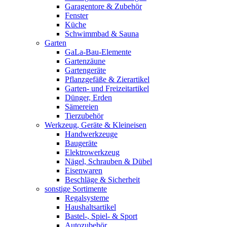
Garagentore & Zubehör
Fenster
Küche
Schwimmbad & Sauna
Garten
GaLa-Bau-Elemente
Gartenzäune
Gartengeräte
Pflanzgefäße & Zierartikel
Garten- und Freizeitartikel
Dünger, Erden
Sämereien
Tierzubehör
Werkzeug, Geräte & Kleineisen
Handwerkzeuge
Baugeräte
Elektrowerkzeug
Nägel, Schrauben & Dübel
Eisenwaren
Beschläge & Sicherheit
sonstige Sortimente
Regalsysteme
Haushaltsartikel
Bastel-, Spiel- & Sport
Autozubehör