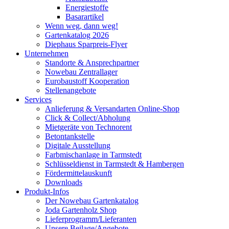
Energiestoffe
Basarartikel
Wenn weg, dann weg!
Gartenkatalog 2026
Diephaus Sparpreis-Flyer
Unternehmen
Standorte & Ansprechpartner
Nowebau Zentrallager
Eurobaustoff Kooperation
Stellenangebote
Services
Anlieferung & Versandarten Online-Shop
Click & Collect/Abholung
Mietgeräte von Technorent
Betontankstelle
Digitale Ausstellung
Farbmischanlage in Tarmstedt
Schlüsseldienst in Tarmstedt & Hambergen
Fördermittelauskunft
Downloads
Produkt-Infos
Der Nowebau Gartenkatalog
Joda Gartenholz Shop
Lieferprogramm/Lieferanten
Unsere Beilage/Angebote