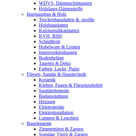
WDVS, Dämmschüttungen
Holzfaser-Dämmstoffe
Innenausbau & Holz
Trockenbauplatten & -profile
Holzbauplatten
Kalziumsilikatplatten
KVH, BSH
Schnittholz
Hobelware & Leisten
Innenverkleidungen
Bodenbeläge
Tapeten & Deko
Farben, Lacke, Putze
Fliesen, Sanitär & Haustechnik
Keramik
Kleben, Fugen & Fliesenzubehör
Sanitärelemente
Badausstattung
Heizung
Elektrogeräte
Elektroinstallation
Lampen & Leuchten
Bauelemente
Zimmertüren & Zargen
Sonstige Türen & Zargen