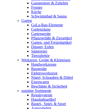
Garagentore & Zubehör
Fenster
Küche
Schwimmbad & Sauna
Garten
GaLa-Bau-Elemente
Gartenzäune
Gartengeräte
Pflanzgefäße & Zierartikel
Garten- und Freizeitartikel
Dünger, Erden
Sämereien
Tierzubehör
Werkzeug, Geräte & Kleineisen
Handwerkzeuge
Baugeräte
Elektrowerkzeug
Nägel, Schrauben & Dübel
Eisenwaren
Beschläge & Sicherheit
sonstige Sortimente
Regalsysteme
Haushaltsartikel
Bastel-, Spiel- & Sport
Autozubehör