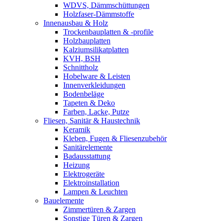
WDVS, Dämmschüttungen
Holzfaser-Dämmstoffe
Innenausbau & Holz
Trockenbauplatten & -profile
Holzbauplatten
Kalziumsilikatplatten
KVH, BSH
Schnittholz
Hobelware & Leisten
Innenverkleidungen
Bodenbeläge
Tapeten & Deko
Farben, Lacke, Putze
Fliesen, Sanitär & Haustechnik
Keramik
Kleben, Fugen & Fliesenzubehör
Sanitärelemente
Badausstattung
Heizung
Elektrogeräte
Elektroinstallation
Lampen & Leuchten
Bauelemente
Zimmertüren & Zargen
Sonstige Türen & Zargen