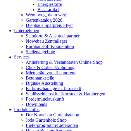
Energiestoffe
Basarartikel
Wenn weg, dann weg!
Gartenkatalog 2026
Diephaus Sparpreis-Flyer
Unternehmen
Standorte & Ansprechpartner
Nowebau Zentrallager
Eurobaustoff Kooperation
Stellenangebote
Services
Anlieferung & Versandarten Online-Shop
Click & Collect/Abholung
Mietgeräte von Technorent
Betontankstelle
Digitale Ausstellung
Farbmischanlage in Tarmstedt
Schlüsseldienst in Tarmstedt & Hambergen
Fördermittelauskunft
Downloads
Produkt-Infos
Der Nowebau Gartenkatalog
Joda Gartenholz Shop
Lieferprogramm/Lieferanten
Unsere Beilage/Angebote