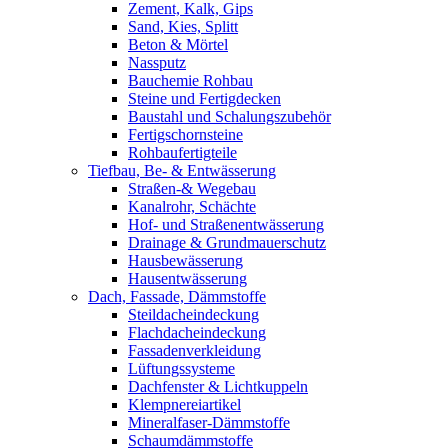
Zement, Kalk, Gips
Sand, Kies, Splitt
Beton & Mörtel
Nassputz
Bauchemie Rohbau
Steine und Fertigdecken
Baustahl und Schalungszubehör
Fertigschornsteine
Rohbaufertigteile
Tiefbau, Be- & Entwässerung
Straßen-& Wegebau
Kanalrohr, Schächte
Hof- und Straßenentwässerung
Drainage & Grundmauerschutz
Hausbewässerung
Hausentwässerung
Dach, Fassade, Dämmstoffe
Steildacheindeckung
Flachdacheindeckung
Fassadenverkleidung
Lüftungssysteme
Dachfenster & Lichtkuppeln
Klempnereiartikel
Mineralfaser-Dämmstoffe
Schaumdämmstoffe