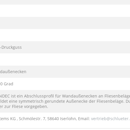
l-Druckguss
ndaußenecken
0 Grad
NDEC ist ein Abschlussprofil für Wandaußenecken an Fliesenbeläg
bildet eine symmetrisch gerundete Außenecke der Fliesenbeläge. Du
 zur Fliese vorgegeben.
tems KG , Schmölestr. 7, 58640 Iserlohn, Email:
vertrieb@schlueter