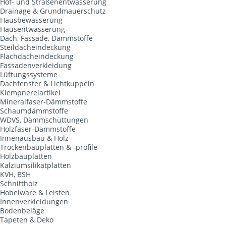
Hof- und Straßenentwässerung
Drainage & Grundmauerschutz
Hausbewässerung
Hausentwässerung
Dach, Fassade, Dämmstoffe
Steildacheindeckung
Flachdacheindeckung
Fassadenverkleidung
Lüftungssysteme
Dachfenster & Lichtkuppeln
Klempnereiartikel
Mineralfaser-Dämmstoffe
Schaumdämmstoffe
WDVS, Dämmschüttungen
Holzfaser-Dämmstoffe
Innenausbau & Holz
Trockenbauplatten & -profile
Holzbauplatten
Kalziumsilikatplatten
KVH, BSH
Schnittholz
Hobelware & Leisten
Innenverkleidungen
Bodenbeläge
Tapeten & Deko