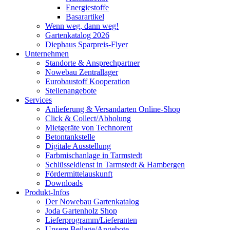
Energiestoffe
Basarartikel
Wenn weg, dann weg!
Gartenkatalog 2026
Diephaus Sparpreis-Flyer
Unternehmen
Standorte & Ansprechpartner
Nowebau Zentrallager
Eurobaustoff Kooperation
Stellenangebote
Services
Anlieferung & Versandarten Online-Shop
Click & Collect/Abholung
Mietgeräte von Technorent
Betontankstelle
Digitale Ausstellung
Farbmischanlage in Tarmstedt
Schlüsseldienst in Tarmstedt & Hambergen
Fördermittelauskunft
Downloads
Produkt-Infos
Der Nowebau Gartenkatalog
Joda Gartenholz Shop
Lieferprogramm/Lieferanten
Unsere Beilage/Angebote