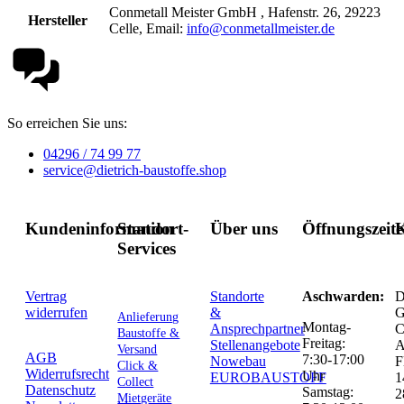
Conmetall Meister GmbH , Hafenstr. 26, 29223
Hersteller
Celle, Email:
info@conmetallmeister.de
So erreichen Sie uns:
04296 / 74 99 77
service@dietrich-baustoffe.shop
Kundeninformation
Standort-
Über uns
Öffnungszeit
K
Services
Vertrag
Standorte
Aschwarden:
D
widerrufen
&
G
Anlieferung
Montag-
Ansprechpartner
C
Baustoffe &
Freitag:
Stellenangebote
Versand
AGB
7:30-17:00
Nowebau
F
Click &
Widerrufsrecht
Uhr
EUROBAUSTOFF
1
Collect
Datenschutz
Samstag:
2
Mietgeräte