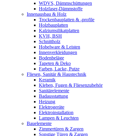
WDVS, Dämmschüttungen
Holzfaser-Dämmstoffe
Innenausbau & Holz
Trockenbauplatten & -profile
Holzbauplatten
Kalziumsilikatplatten
KVH, BSH
Schnittholz
Hobelware & Leisten
Innenverkleidungen
Bodenbeläge
Tapeten & Deko
Farben, Lacke, Putze
Fliesen, Sanitär & Haustechnik
Keramik
Kleben, Fugen & Fliesenzubehör
Sanitärelemente
Badausstattung
Heizung
Elektrogeräte
Elektroinstallation
Lampen & Leuchten
Bauelemente
Zimmertüren & Zargen
Sonstige Türen & Zargen