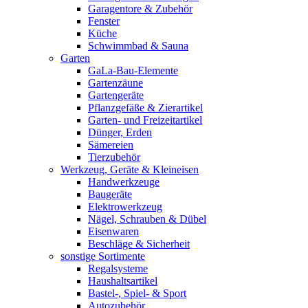
Garagentore & Zubehör
Fenster
Küche
Schwimmbad & Sauna
Garten
GaLa-Bau-Elemente
Gartenzäune
Gartengeräte
Pflanzgefäße & Zierartikel
Garten- und Freizeitartikel
Dünger, Erden
Sämereien
Tierzubehör
Werkzeug, Geräte & Kleineisen
Handwerkzeuge
Baugeräte
Elektrowerkzeug
Nägel, Schrauben & Dübel
Eisenwaren
Beschläge & Sicherheit
sonstige Sortimente
Regalsysteme
Haushaltsartikel
Bastel-, Spiel- & Sport
Autozubehör