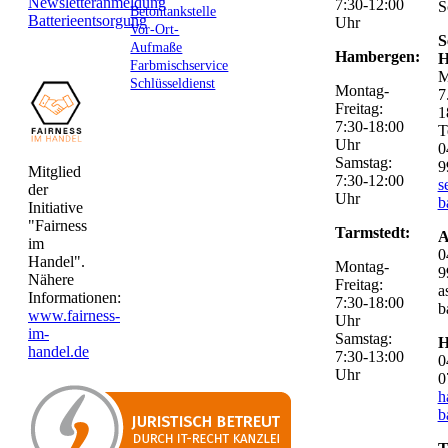
Newsletteranmeldung
7:30-12:00
S
Betontankstelle
Batterieentsorgung
Uhr
Vor-Ort-
S
Aufmaße
Hambergen:
H
Farbmischservice
M
Schlüsseldienst
Montag-
7
Freitag:
1
7:30-18:00
T
Uhr
0
Samstag:
9
Mitglied
7:30-12:00
s
der
Uhr
b
Initiative
"Fairness
Tarmstedt:
A
im
0
Handel".
Montag-
9
Nähere
Freitag:
a
Informationen:
7:30-18:00
b
www.fairness-
Uhr
im-
Samstag:
H
handel.de
7:30-13:00
0
Uhr
0
h
b