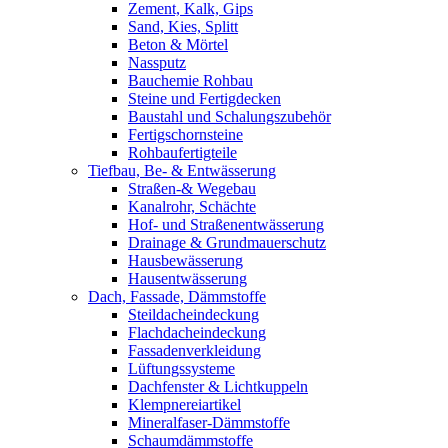
Zement, Kalk, Gips
Sand, Kies, Splitt
Beton & Mörtel
Nassputz
Bauchemie Rohbau
Steine und Fertigdecken
Baustahl und Schalungszubehör
Fertigschornsteine
Rohbaufertigteile
Tiefbau, Be- & Entwässerung
Straßen-& Wegebau
Kanalrohr, Schächte
Hof- und Straßenentwässerung
Drainage & Grundmauerschutz
Hausbewässerung
Hausentwässerung
Dach, Fassade, Dämmstoffe
Steildacheindeckung
Flachdacheindeckung
Fassadenverkleidung
Lüftungssysteme
Dachfenster & Lichtkuppeln
Klempnereiartikel
Mineralfaser-Dämmstoffe
Schaumdämmstoffe