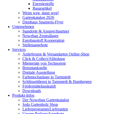
Energiestoffe
Basarartikel
Wenn weg, dann weg!
Gartenkatalog 2026
Diephaus Sparpreis-Flyer
Unternehmen
Standorte & Ansprechpartner
Nowebau Zentrallager
Eurobaustoff Kooperation
Stellenangebote
Services
Anlieferung & Versandarten Online-Shop
Click & Collect/Abholung
Mietgeräte von Technorent
Betontankstelle
Digitale Ausstellung
Farbmischanlage in Tarmstedt
Schlüsseldienst in Tarmstedt & Hambergen
Fördermittelauskunft
Downloads
Produkt-Infos
Der Nowebau Gartenkatalog
Joda Gartenholz Shop
Lieferprogramm/Lieferanten
Unsere Beilage/Angebote