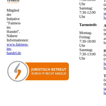
T
Uhr
0
Samstag:
9
Mitglied
7:30-12:00
s
der
Uhr
b
Initiative
"Fairness
Tarmstedt:
A
im
0
Handel".
Montag-
9
Nähere
Freitag:
a
Informationen:
7:30-18:00
b
www.fairness-
Uhr
im-
Samstag:
H
handel.de
7:30-13:00
0
Uhr
0
h
b
T
0
0
t
b