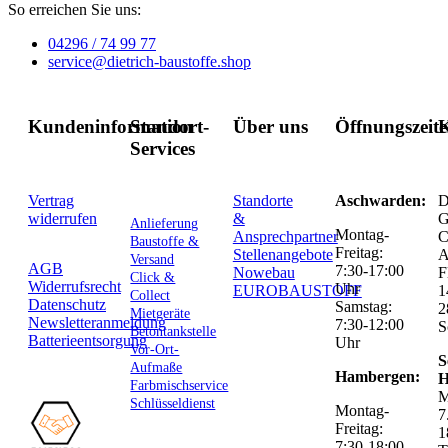
So erreichen Sie uns:
04296 / 74 99 77
service@dietrich-baustoffe.shop
Kundeninformation
Standort-
Über uns
Öffnungszeit
K
Services
Vertrag
Standorte
Aschwarden:
D
widerrufen
&
G
Anlieferung
Montag-
Ansprechpartner
C
Baustoffe &
Freitag:
Stellenangebote
Versand
AGB
7:30-17:00
Nowebau
F
Click &
Widerrufsrecht
Uhr
EUROBAUSTOFF
1
Collect
Datenschutz
Samstag:
2
Mietgeräte
Newsletteranmeldung
7:30-12:00
S
Betontankstelle
Batterieentsorgung
Uhr
Vor-Ort-
S
Aufmaße
Hambergen:
H
Farbmischservice
M
Schlüsseldienst
Montag-
7
Freitag:
1
7:30-18:00