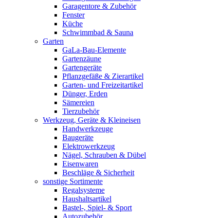
Garagentore & Zubehör
Fenster
Küche
Schwimmbad & Sauna
Garten
GaLa-Bau-Elemente
Gartenzäune
Gartengeräte
Pflanzgefäße & Zierartikel
Garten- und Freizeitartikel
Dünger, Erden
Sämereien
Tierzubehör
Werkzeug, Geräte & Kleineisen
Handwerkzeuge
Baugeräte
Elektrowerkzeug
Nägel, Schrauben & Dübel
Eisenwaren
Beschläge & Sicherheit
sonstige Sortimente
Regalsysteme
Haushaltsartikel
Bastel-, Spiel- & Sport
Autozubehör