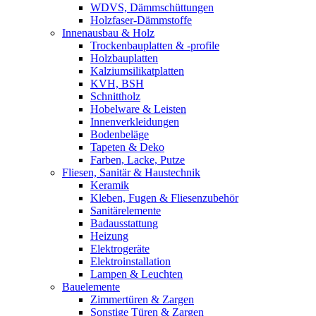
WDVS, Dämmschüttungen
Holzfaser-Dämmstoffe
Innenausbau & Holz
Trockenbauplatten & -profile
Holzbauplatten
Kalziumsilikatplatten
KVH, BSH
Schnittholz
Hobelware & Leisten
Innenverkleidungen
Bodenbeläge
Tapeten & Deko
Farben, Lacke, Putze
Fliesen, Sanitär & Haustechnik
Keramik
Kleben, Fugen & Fliesenzubehör
Sanitärelemente
Badausstattung
Heizung
Elektrogeräte
Elektroinstallation
Lampen & Leuchten
Bauelemente
Zimmertüren & Zargen
Sonstige Türen & Zargen