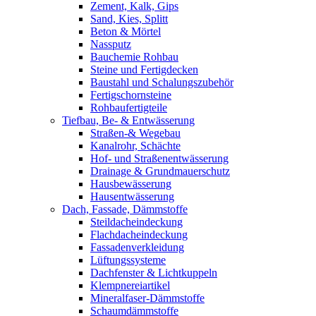
Zement, Kalk, Gips
Sand, Kies, Splitt
Beton & Mörtel
Nassputz
Bauchemie Rohbau
Steine und Fertigdecken
Baustahl und Schalungszubehör
Fertigschornsteine
Rohbaufertigteile
Tiefbau, Be- & Entwässerung
Straßen-& Wegebau
Kanalrohr, Schächte
Hof- und Straßenentwässerung
Drainage & Grundmauerschutz
Hausbewässerung
Hausentwässerung
Dach, Fassade, Dämmstoffe
Steildacheindeckung
Flachdacheindeckung
Fassadenverkleidung
Lüftungssysteme
Dachfenster & Lichtkuppeln
Klempnereiartikel
Mineralfaser-Dämmstoffe
Schaumdämmstoffe