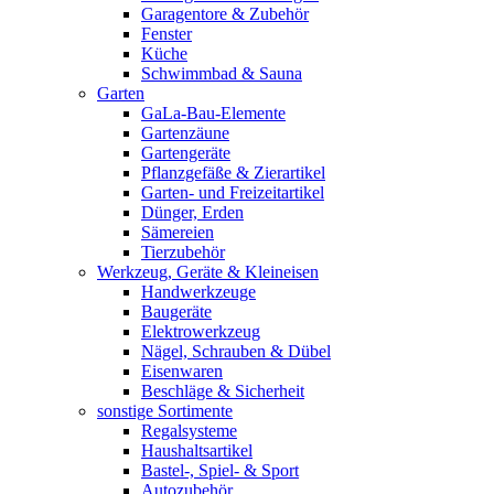
Garagentore & Zubehör
Fenster
Küche
Schwimmbad & Sauna
Garten
GaLa-Bau-Elemente
Gartenzäune
Gartengeräte
Pflanzgefäße & Zierartikel
Garten- und Freizeitartikel
Dünger, Erden
Sämereien
Tierzubehör
Werkzeug, Geräte & Kleineisen
Handwerkzeuge
Baugeräte
Elektrowerkzeug
Nägel, Schrauben & Dübel
Eisenwaren
Beschläge & Sicherheit
sonstige Sortimente
Regalsysteme
Haushaltsartikel
Bastel-, Spiel- & Sport
Autozubehör