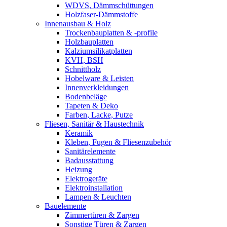
WDVS, Dämmschüttungen
Holzfaser-Dämmstoffe
Innenausbau & Holz
Trockenbauplatten & -profile
Holzbauplatten
Kalziumsilikatplatten
KVH, BSH
Schnittholz
Hobelware & Leisten
Innenverkleidungen
Bodenbeläge
Tapeten & Deko
Farben, Lacke, Putze
Fliesen, Sanitär & Haustechnik
Keramik
Kleben, Fugen & Fliesenzubehör
Sanitärelemente
Badausstattung
Heizung
Elektrogeräte
Elektroinstallation
Lampen & Leuchten
Bauelemente
Zimmertüren & Zargen
Sonstige Türen & Zargen