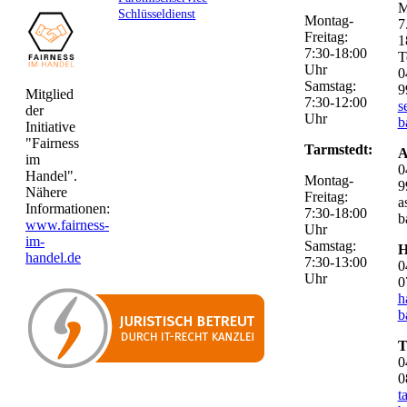
M
Schlüsseldienst
Montag-
7
Freitag:
1
7:30-18:00
T
Uhr
0
Samstag:
9
Mitglied
7:30-12:00
s
der
Uhr
b
Initiative
"Fairness
Tarmstedt:
A
im
0
Handel".
Montag-
9
Nähere
Freitag:
a
Informationen:
7:30-18:00
b
www.fairness-
Uhr
im-
Samstag:
H
handel.de
7:30-13:00
0
Uhr
0
h
b
T
0
0
t