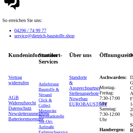
So erreichen Sie uns:
04296 / 74 99 77
service@dietrich-baustoffe.shop
Kundeninformation
Standort-
Über uns
Öffnungszeit
K
Services
Vertrag
Standorte
Aschwarden:
D
widerrufen
&
G
Anlieferung
Montag-
Ansprechpartner
C
Baustoffe &
Freitag:
Stellenangebote
Versand
AGB
7:30-17:00
Nowebau
F
Click &
Widerrufsrecht
Uhr
EUROBAUSTOFF
1
Collect
Datenschutz
Samstag:
2
Mietgeräte
Newsletteranmeldung
7:30-12:00
S
Betontankstelle
Batterieentsorgung
Uhr
Vor-Ort-
S
Aufmaße
Hambergen:
H
Farbmischservice