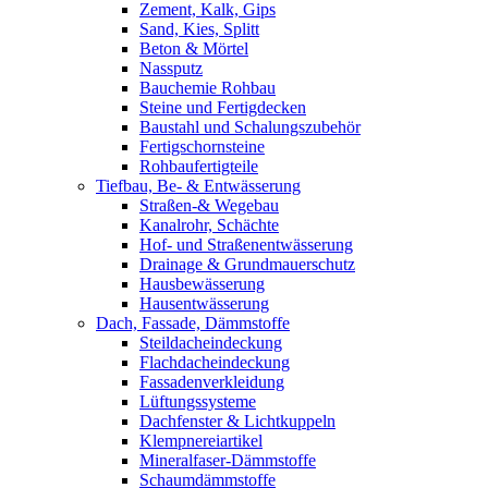
Zement, Kalk, Gips
Sand, Kies, Splitt
Beton & Mörtel
Nassputz
Bauchemie Rohbau
Steine und Fertigdecken
Baustahl und Schalungszubehör
Fertigschornsteine
Rohbaufertigteile
Tiefbau, Be- & Entwässerung
Straßen-& Wegebau
Kanalrohr, Schächte
Hof- und Straßenentwässerung
Drainage & Grundmauerschutz
Hausbewässerung
Hausentwässerung
Dach, Fassade, Dämmstoffe
Steildacheindeckung
Flachdacheindeckung
Fassadenverkleidung
Lüftungssysteme
Dachfenster & Lichtkuppeln
Klempnereiartikel
Mineralfaser-Dämmstoffe
Schaumdämmstoffe