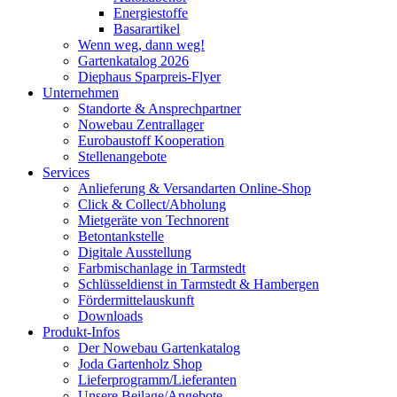
Energiestoffe
Basarartikel
Wenn weg, dann weg!
Gartenkatalog 2026
Diephaus Sparpreis-Flyer
Unternehmen
Standorte & Ansprechpartner
Nowebau Zentrallager
Eurobaustoff Kooperation
Stellenangebote
Services
Anlieferung & Versandarten Online-Shop
Click & Collect/Abholung
Mietgeräte von Technorent
Betontankstelle
Digitale Ausstellung
Farbmischanlage in Tarmstedt
Schlüsseldienst in Tarmstedt & Hambergen
Fördermittelauskunft
Downloads
Produkt-Infos
Der Nowebau Gartenkatalog
Joda Gartenholz Shop
Lieferprogramm/Lieferanten
Unsere Beilage/Angebote