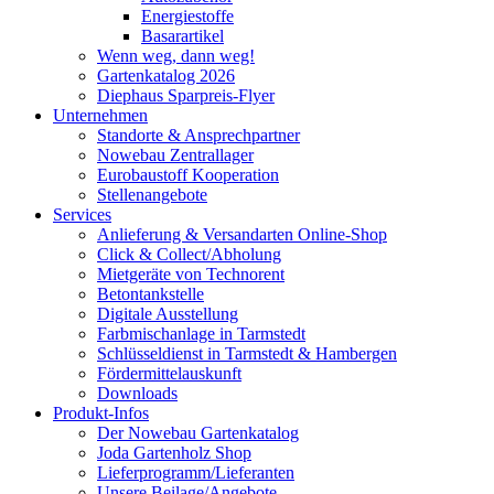
Energiestoffe
Basarartikel
Wenn weg, dann weg!
Gartenkatalog 2026
Diephaus Sparpreis-Flyer
Unternehmen
Standorte & Ansprechpartner
Nowebau Zentrallager
Eurobaustoff Kooperation
Stellenangebote
Services
Anlieferung & Versandarten Online-Shop
Click & Collect/Abholung
Mietgeräte von Technorent
Betontankstelle
Digitale Ausstellung
Farbmischanlage in Tarmstedt
Schlüsseldienst in Tarmstedt & Hambergen
Fördermittelauskunft
Downloads
Produkt-Infos
Der Nowebau Gartenkatalog
Joda Gartenholz Shop
Lieferprogramm/Lieferanten
Unsere Beilage/Angebote