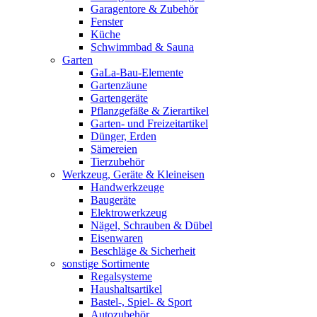
Garagentore & Zubehör
Fenster
Küche
Schwimmbad & Sauna
Garten
GaLa-Bau-Elemente
Gartenzäune
Gartengeräte
Pflanzgefäße & Zierartikel
Garten- und Freizeitartikel
Dünger, Erden
Sämereien
Tierzubehör
Werkzeug, Geräte & Kleineisen
Handwerkzeuge
Baugeräte
Elektrowerkzeug
Nägel, Schrauben & Dübel
Eisenwaren
Beschläge & Sicherheit
sonstige Sortimente
Regalsysteme
Haushaltsartikel
Bastel-, Spiel- & Sport
Autozubehör