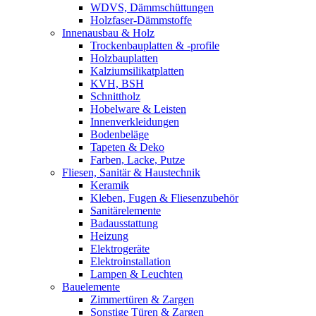
WDVS, Dämmschüttungen
Holzfaser-Dämmstoffe
Innenausbau & Holz
Trockenbauplatten & -profile
Holzbauplatten
Kalziumsilikatplatten
KVH, BSH
Schnittholz
Hobelware & Leisten
Innenverkleidungen
Bodenbeläge
Tapeten & Deko
Farben, Lacke, Putze
Fliesen, Sanitär & Haustechnik
Keramik
Kleben, Fugen & Fliesenzubehör
Sanitärelemente
Badausstattung
Heizung
Elektrogeräte
Elektroinstallation
Lampen & Leuchten
Bauelemente
Zimmertüren & Zargen
Sonstige Türen & Zargen