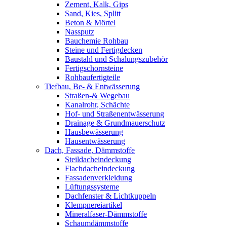
Zement, Kalk, Gips
Sand, Kies, Splitt
Beton & Mörtel
Nassputz
Bauchemie Rohbau
Steine und Fertigdecken
Baustahl und Schalungszubehör
Fertigschornsteine
Rohbaufertigteile
Tiefbau, Be- & Entwässerung
Straßen-& Wegebau
Kanalrohr, Schächte
Hof- und Straßenentwässerung
Drainage & Grundmauerschutz
Hausbewässerung
Hausentwässerung
Dach, Fassade, Dämmstoffe
Steildacheindeckung
Flachdacheindeckung
Fassadenverkleidung
Lüftungssysteme
Dachfenster & Lichtkuppeln
Klempnereiartikel
Mineralfaser-Dämmstoffe
Schaumdämmstoffe