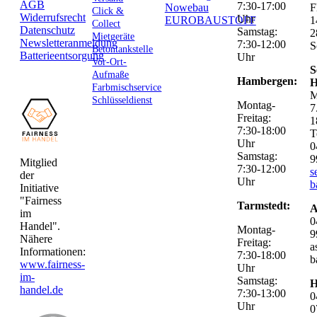
AGB
7:30-17:00
Nowebau
F
Click &
Widerrufsrecht
Uhr
EUROBAUSTOFF
1
Collect
Datenschutz
Samstag:
2
Mietgeräte
Newsletteranmeldung
7:30-12:00
S
Betontankstelle
Batterieentsorgung
Uhr
Vor-Ort-
S
Aufmaße
Hambergen:
H
Farbmischservice
M
Schlüsseldienst
Montag-
7
Freitag:
1
7:30-18:00
T
Uhr
0
Samstag:
9
Mitglied
7:30-12:00
s
der
Uhr
b
Initiative
"Fairness
Tarmstedt:
A
im
0
Handel".
Montag-
9
Nähere
Freitag:
a
Informationen:
7:30-18:00
b
www.fairness-
Uhr
im-
Samstag:
H
handel.de
7:30-13:00
0
Uhr
0