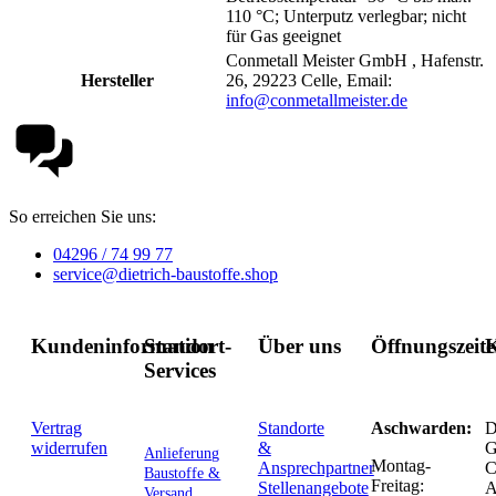
110 °C; Unterputz verlegbar; nicht
für Gas geeignet
Conmetall Meister GmbH , Hafenstr.
Hersteller
26, 29223 Celle, Email:
info@conmetallmeister.de
So erreichen Sie uns:
04296 / 74 99 77
service@dietrich-baustoffe.shop
Kundeninformation
Standort-
Über uns
Öffnungszeit
K
Services
Vertrag
Standorte
Aschwarden:
D
widerrufen
&
G
Anlieferung
Montag-
Ansprechpartner
C
Baustoffe &
Freitag:
Stellenangebote
Versand