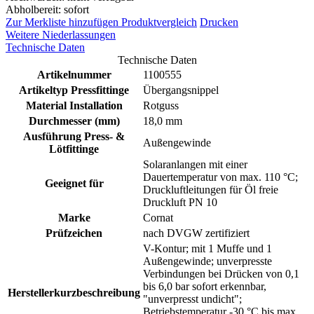
Abholbereit: sofort
Zur Merkliste hinzufügen
Produktvergleich
Drucken
Weitere Niederlassungen
Technische Daten
Technische Daten
Artikelnummer
1100555
Artikeltyp Pressfittinge
Übergangsnippel
Material Installation
Rotguss
Durchmesser (mm)
18,0 mm
Ausführung Press- &
Außengewinde
Lötfittinge
Solaranlangen mit einer
Dauertemperatur von max. 110 °C;
Geeignet für
Druckluftleitungen für Öl freie
Druckluft PN 10
Marke
Cornat
Prüfzeichen
nach DVGW zertifiziert
V-Kontur; mit 1 Muffe und 1
Außengewinde; unverpresste
Verbindungen bei Drücken von 0,1
bis 6,0 bar sofort erkennbar,
Herstellerkurzbeschreibung
"unverpresst undicht";
Betriebstemperatur -30 °C bis max.