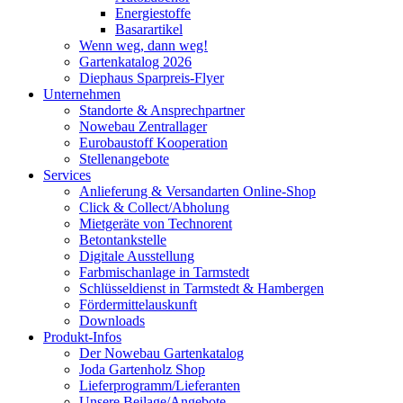
Energiestoffe
Basarartikel
Wenn weg, dann weg!
Gartenkatalog 2026
Diephaus Sparpreis-Flyer
Unternehmen
Standorte & Ansprechpartner
Nowebau Zentrallager
Eurobaustoff Kooperation
Stellenangebote
Services
Anlieferung & Versandarten Online-Shop
Click & Collect/Abholung
Mietgeräte von Technorent
Betontankstelle
Digitale Ausstellung
Farbmischanlage in Tarmstedt
Schlüsseldienst in Tarmstedt & Hambergen
Fördermittelauskunft
Downloads
Produkt-Infos
Der Nowebau Gartenkatalog
Joda Gartenholz Shop
Lieferprogramm/Lieferanten
Unsere Beilage/Angebote