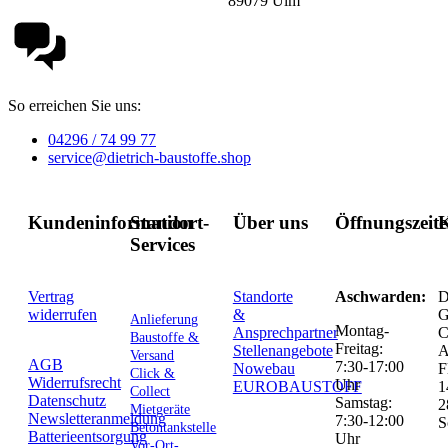
89079 Ulm
So erreichen Sie uns:
04296 / 74 99 77
service@dietrich-baustoffe.shop
Kundeninformation
Standort-
Über uns
Öffnungszeit
K
Services
Vertrag
Standorte
Aschwarden:
D
widerrufen
&
G
Anlieferung
Montag-
Ansprechpartner
C
Baustoffe &
Freitag:
Stellenangebote
Versand
AGB
7:30-17:00
Nowebau
F
Click &
Widerrufsrecht
Uhr
EUROBAUSTOFF
1
Collect
Datenschutz
Samstag:
2
Mietgeräte
Newsletteranmeldung
7:30-12:00
S
Betontankstelle
Batterieentsorgung
Uhr
Vor-Ort-