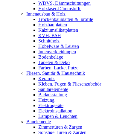
WDVS, Dämmschüttungen
Holzfaser-Dämmstoffe
Innenausbau & Holz
Trockenbauplatten & -profile
Holzbauplatten
Kalziumsilikatplatten
KVH, BSH
Schnittholz
Hobelware & Leisten
Innenverkleidungen
Bodenbeläge
Tapeten & Deko
Farben, Lacke, Putze
Fliesen, Sanitär & Haustechnik
Keramik
Kleben, Fugen & Fliesenzubehör
Sanitärelemente
Badausstattung
Heizung
Elektrogeräte
Elektroinstallation
Lampen & Leuchten
Bauelemente
Zimmertüren & Zargen
Sonstige Türen & Zargen