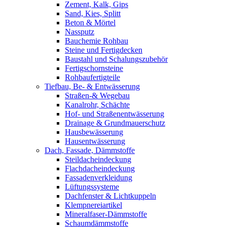
Zement, Kalk, Gips
Sand, Kies, Splitt
Beton & Mörtel
Nassputz
Bauchemie Rohbau
Steine und Fertigdecken
Baustahl und Schalungszubehör
Fertigschornsteine
Rohbaufertigteile
Tiefbau, Be- & Entwässerung
Straßen-& Wegebau
Kanalrohr, Schächte
Hof- und Straßenentwässerung
Drainage & Grundmauerschutz
Hausbewässerung
Hausentwässerung
Dach, Fassade, Dämmstoffe
Steildacheindeckung
Flachdacheindeckung
Fassadenverkleidung
Lüftungssysteme
Dachfenster & Lichtkuppeln
Klempnereiartikel
Mineralfaser-Dämmstoffe
Schaumdämmstoffe