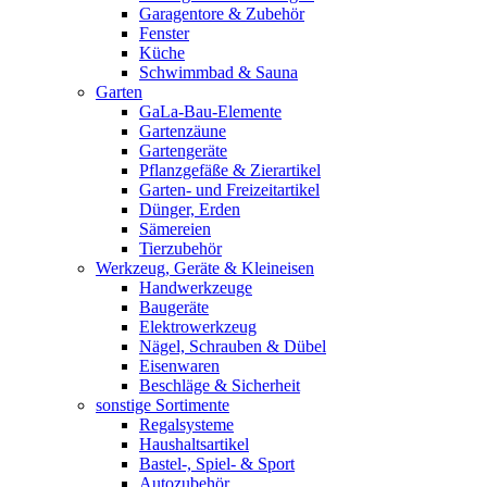
Garagentore & Zubehör
Fenster
Küche
Schwimmbad & Sauna
Garten
GaLa-Bau-Elemente
Gartenzäune
Gartengeräte
Pflanzgefäße & Zierartikel
Garten- und Freizeitartikel
Dünger, Erden
Sämereien
Tierzubehör
Werkzeug, Geräte & Kleineisen
Handwerkzeuge
Baugeräte
Elektrowerkzeug
Nägel, Schrauben & Dübel
Eisenwaren
Beschläge & Sicherheit
sonstige Sortimente
Regalsysteme
Haushaltsartikel
Bastel-, Spiel- & Sport
Autozubehör