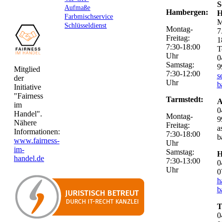
S
Aufmaße
Hambergen:
H
Farbmischservice
M
Schlüsseldienst
Montag-
7
Freitag:
1
7:30-18:00
T
Uhr
0
Samstag:
9
Mitglied
7:30-12:00
s
der
Uhr
b
Initiative
"Fairness
Tarmstedt:
A
im
0
Handel".
Montag-
9
Nähere
Freitag:
a
Informationen:
7:30-18:00
b
www.fairness-
Uhr
im-
Samstag:
H
handel.de
7:30-13:00
0
Uhr
0
h
b
T
0