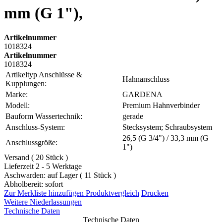
mm (G 1"),
Artikelnummer
1018324
Artikelnummer
1018324
Artikeltyp Anschlüsse &
Hahnanschluss
Kupplungen:
Marke:
GARDENA
Modell:
Premium Hahnverbinder
Bauform Wassertechnik:
gerade
Anschluss-System:
Stecksystem; Schraubsystem
26,5 (G 3/4") / 33,3 mm (G
Anschlussgröße:
1")
Versand ( 20 Stück )
Lieferzeit 2 - 5 Werktage
Aschwarden: auf Lager ( 11 Stück )
Abholbereit: sofort
Zur Merkliste hinzufügen
Produktvergleich
Drucken
Weitere Niederlassungen
Technische Daten
Technische Daten