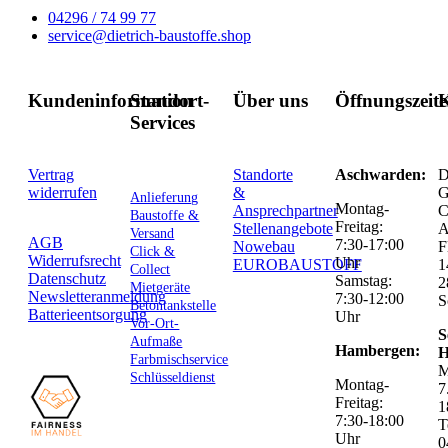
04296 / 74 99 77
service@dietrich-baustoffe.shop
Kundeninformation
Standort-
Über uns
Öffnungszeit
K
Services
Vertrag
Standorte
Aschwarden:
D
widerrufen
&
G
Anlieferung
Montag-
Ansprechpartner
C
Baustoffe &
Freitag:
Stellenangebote
Versand
AGB
7:30-17:00
Nowebau
F
Click &
Widerrufsrecht
Uhr
EUROBAUSTOFF
1
Collect
Datenschutz
Samstag:
2
Mietgeräte
Newsletteranmeldung
7:30-12:00
S
Betontankstelle
Batterieentsorgung
Uhr
Vor-Ort-
S
Aufmaße
Hambergen:
H
Farbmischservice
M
Schlüsseldienst
Montag-
7
Freitag:
1
7:30-18:00
T
Uhr
0