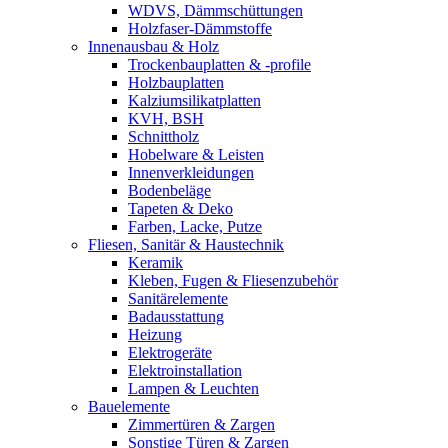
WDVS, Dämmschüttungen
Holzfaser-Dämmstoffe
Innenausbau & Holz
Trockenbauplatten & -profile
Holzbauplatten
Kalziumsilikatplatten
KVH, BSH
Schnittholz
Hobelware & Leisten
Innenverkleidungen
Bodenbeläge
Tapeten & Deko
Farben, Lacke, Putze
Fliesen, Sanitär & Haustechnik
Keramik
Kleben, Fugen & Fliesenzubehör
Sanitärelemente
Badausstattung
Heizung
Elektrogeräte
Elektroinstallation
Lampen & Leuchten
Bauelemente
Zimmertüren & Zargen
Sonstige Türen & Zargen