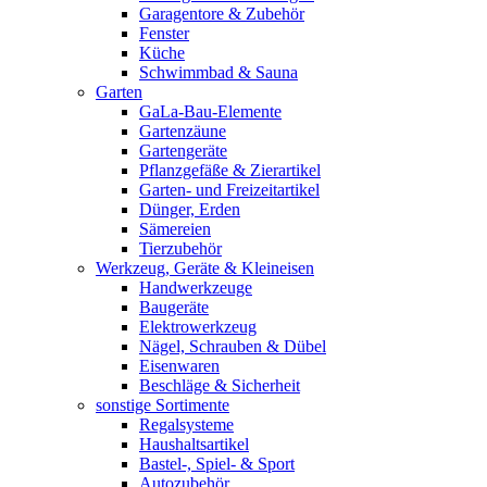
Garagentore & Zubehör
Fenster
Küche
Schwimmbad & Sauna
Garten
GaLa-Bau-Elemente
Gartenzäune
Gartengeräte
Pflanzgefäße & Zierartikel
Garten- und Freizeitartikel
Dünger, Erden
Sämereien
Tierzubehör
Werkzeug, Geräte & Kleineisen
Handwerkzeuge
Baugeräte
Elektrowerkzeug
Nägel, Schrauben & Dübel
Eisenwaren
Beschläge & Sicherheit
sonstige Sortimente
Regalsysteme
Haushaltsartikel
Bastel-, Spiel- & Sport
Autozubehör