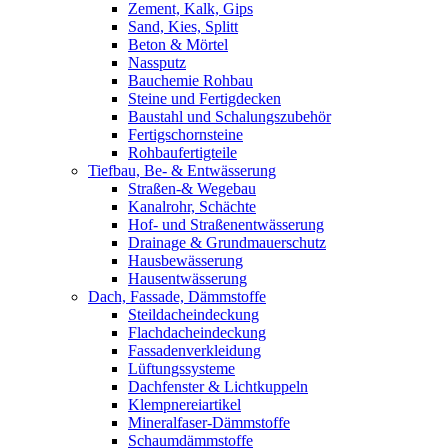
Zement, Kalk, Gips
Sand, Kies, Splitt
Beton & Mörtel
Nassputz
Bauchemie Rohbau
Steine und Fertigdecken
Baustahl und Schalungszubehör
Fertigschornsteine
Rohbaufertigteile
Tiefbau, Be- & Entwässerung
Straßen-& Wegebau
Kanalrohr, Schächte
Hof- und Straßenentwässerung
Drainage & Grundmauerschutz
Hausbewässerung
Hausentwässerung
Dach, Fassade, Dämmstoffe
Steildacheindeckung
Flachdacheindeckung
Fassadenverkleidung
Lüftungssysteme
Dachfenster & Lichtkuppeln
Klempnereiartikel
Mineralfaser-Dämmstoffe
Schaumdämmstoffe