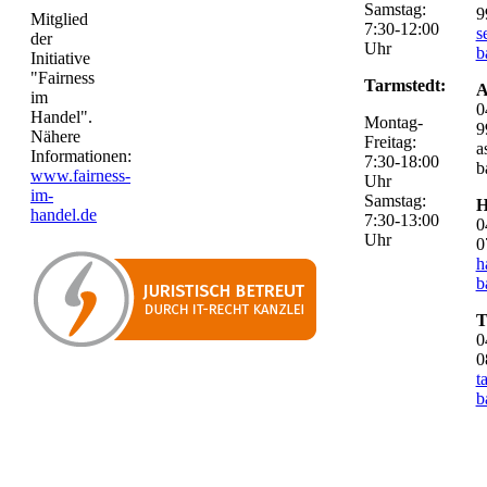
Samstag:
9
Mitglied
7:30-12:00
s
der
Uhr
b
Initiative
"Fairness
Tarmstedt:
A
im
0
Handel".
Montag-
9
Nähere
Freitag:
a
Informationen:
7:30-18:00
b
www.fairness-
Uhr
im-
Samstag:
H
handel.de
7:30-13:00
0
Uhr
0
h
b
T
0
0
t
b