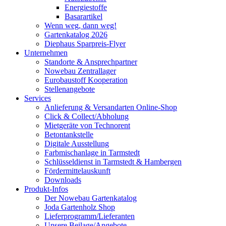
Energiestoffe
Basarartikel
Wenn weg, dann weg!
Gartenkatalog 2026
Diephaus Sparpreis-Flyer
Unternehmen
Standorte & Ansprechpartner
Nowebau Zentrallager
Eurobaustoff Kooperation
Stellenangebote
Services
Anlieferung & Versandarten Online-Shop
Click & Collect/Abholung
Mietgeräte von Technorent
Betontankstelle
Digitale Ausstellung
Farbmischanlage in Tarmstedt
Schlüsseldienst in Tarmstedt & Hambergen
Fördermittelauskunft
Downloads
Produkt-Infos
Der Nowebau Gartenkatalog
Joda Gartenholz Shop
Lieferprogramm/Lieferanten
Unsere Beilage/Angebote