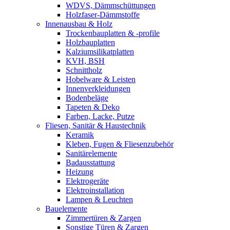
WDVS, Dämmschüttungen
Holzfaser-Dämmstoffe
Innenausbau & Holz
Trockenbauplatten & -profile
Holzbauplatten
Kalziumsilikatplatten
KVH, BSH
Schnittholz
Hobelware & Leisten
Innenverkleidungen
Bodenbeläge
Tapeten & Deko
Farben, Lacke, Putze
Fliesen, Sanitär & Haustechnik
Keramik
Kleben, Fugen & Fliesenzubehör
Sanitärelemente
Badausstattung
Heizung
Elektrogeräte
Elektroinstallation
Lampen & Leuchten
Bauelemente
Zimmertüren & Zargen
Sonstige Türen & Zargen