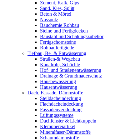
Zement, Kalk, Gips
Sand, Kies, Splitt
Beton & Mörtel
Nassputz
Bauchemie Rohbau
Steine und Fertigdecken
Baustahl und Schalungszubehör
Fertigschornsteine
Rohbaufertigteile
Tiefbau, Be- & Entwässerung
Straßen-& Wegebau
Kanalrohr, Schächte
Hof- und Straßenentwässerung
Drainage & Grundmauerschutz
Hausbewässerung
Hausentwässerung
Dach, Fassade, Dämmstoffe
Steildacheindeckung
Flachdacheindeckung
Fassadenverkleidung
Lüftungssysteme
Dachfenster & Lichtkuppeln
Klempnereiartikel
Mineralfaser-Dämmstoffe
Schaumdämmstoffe