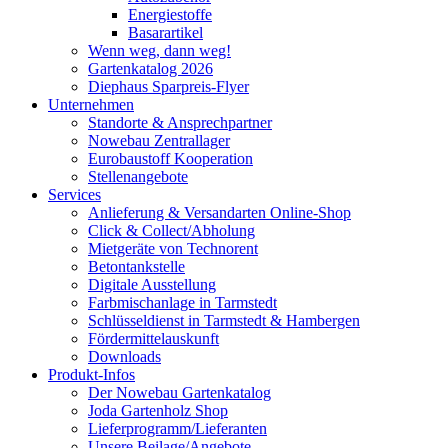
Energiestoffe
Basarartikel
Wenn weg, dann weg!
Gartenkatalog 2026
Diephaus Sparpreis-Flyer
Unternehmen
Standorte & Ansprechpartner
Nowebau Zentrallager
Eurobaustoff Kooperation
Stellenangebote
Services
Anlieferung & Versandarten Online-Shop
Click & Collect/Abholung
Mietgeräte von Technorent
Betontankstelle
Digitale Ausstellung
Farbmischanlage in Tarmstedt
Schlüsseldienst in Tarmstedt & Hambergen
Fördermittelauskunft
Downloads
Produkt-Infos
Der Nowebau Gartenkatalog
Joda Gartenholz Shop
Lieferprogramm/Lieferanten
Unsere Beilage/Angebote