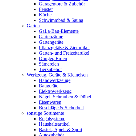
Garagentore & Zubehör
Fenster
Küche
Schwimmbad & Sauna
Garten
GaLa-Bau-Elemente
Gartenzäune
Gartengeräte
Pflanzgefäße & Zierartikel
Garten- und Freizeitartikel
Dünger, Erden
Sämereien
Tierzubehör
Werkzeug, Geräte & Kleineisen
Handwerkzeuge
Baugeräte
Elektrowerkzeug
Nägel, Schrauben & Dübel
Eisenwaren
Beschläge & Sicherheit
sonstige Sortimente
Regalsysteme
Haushaltsartikel
Bastel-, Spiel- & Sport
Autozubehör