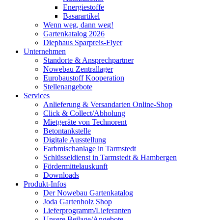
Energiestoffe
Basarartikel
Wenn weg, dann weg!
Gartenkatalog 2026
Diephaus Sparpreis-Flyer
Unternehmen
Standorte & Ansprechpartner
Nowebau Zentrallager
Eurobaustoff Kooperation
Stellenangebote
Services
Anlieferung & Versandarten Online-Shop
Click & Collect/Abholung
Mietgeräte von Technorent
Betontankstelle
Digitale Ausstellung
Farbmischanlage in Tarmstedt
Schlüsseldienst in Tarmstedt & Hambergen
Fördermittelauskunft
Downloads
Produkt-Infos
Der Nowebau Gartenkatalog
Joda Gartenholz Shop
Lieferprogramm/Lieferanten
Unsere Beilage/Angebote