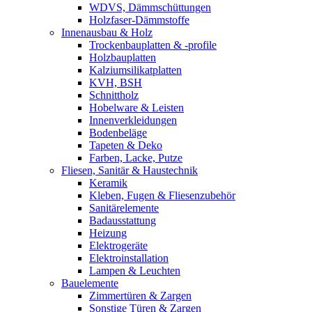
WDVS, Dämmschüttungen
Holzfaser-Dämmstoffe
Innenausbau & Holz
Trockenbauplatten & -profile
Holzbauplatten
Kalziumsilikatplatten
KVH, BSH
Schnittholz
Hobelware & Leisten
Innenverkleidungen
Bodenbeläge
Tapeten & Deko
Farben, Lacke, Putze
Fliesen, Sanitär & Haustechnik
Keramik
Kleben, Fugen & Fliesenzubehör
Sanitärelemente
Badausstattung
Heizung
Elektrogeräte
Elektroinstallation
Lampen & Leuchten
Bauelemente
Zimmertüren & Zargen
Sonstige Türen & Zargen