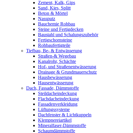
Zement, Kalk, Gips
Sand, Kies, Splitt
Beton & Mörtel
Nassputz
Bauchemie Rohbau
Steine und Fertigdecken
Baustahl und Schalungszubehör
Fertigschornsteine
Rohbaufertigteile
Tiefbau, Be- & Entwässerung
Straßen-& Wegebau
Kanalrohr, Schächte
Hof- und Straßenentwässerung
Drainage & Grundmauerschutz
Hausbewässerung
Hausentwässerung
Dach, Fassade, Dämmstoffe
Steildacheindeckung
Flachdacheindeckung
Fassadenverkleidung
Lüftungssysteme
Dachfenster & Lichtkuppeln
Klempnereiartikel
Mineralfaser-Dämmstoffe
Schaumdämmstoffe