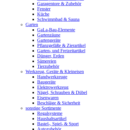
Garagentore & Zubehör
Fenster
Küche
Schwimmbad & Sauna
Garten
GaLa-Bau-Elemente
Gartenzäune
Gartengeräte
Pflanzgefäße & Zierartikel
Garten- und Freizeitartikel
Dünger, Erden
Sämereien
Tierzubehör
Werkzeug, Geräte & Kleineisen
Handwerkzeuge
Baugeräte
Elektrowerkzeug
Nägel, Schrauben & Dübel
Eisenwaren
Beschläge & Sicherheit
sonstige Sortimente
Regalsysteme
Haushaltsartikel
Bastel-, Spiel- & Sport
Autozubehör