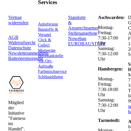
Services
Vertrag
Standorte
Aschwarden:
D
widerrufen
&
G
Anlieferung
Montag-
Ansprechpartner
C
Baustoffe &
Freitag:
Stellenangebote
Versand
AGB
7:30-17:00
Nowebau
F
Click &
Widerrufsrecht
Uhr
EUROBAUSTOFF
1
Collect
Datenschutz
Samstag:
2
Mietgeräte
Newsletteranmeldung
7:30-12:00
S
Betontankstelle
Batterieentsorgung
Uhr
Vor-Ort-
S
Aufmaße
Hambergen:
H
Farbmischservice
M
Schlüsseldienst
Montag-
7
Freitag:
1
7:30-18:00
T
Uhr
0
Samstag:
9
Mitglied
7:30-12:00
s
der
Uhr
b
Initiative
"Fairness
Tarmstedt:
A
im
0
Handel".
Montag-