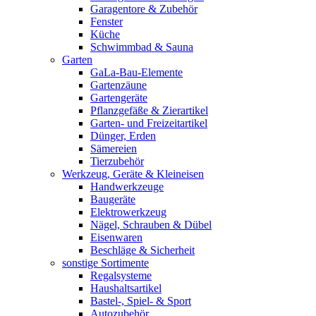
Garagentore & Zubehör
Fenster
Küche
Schwimmbad & Sauna
Garten
GaLa-Bau-Elemente
Gartenzäune
Gartengeräte
Pflanzgefäße & Zierartikel
Garten- und Freizeitartikel
Dünger, Erden
Sämereien
Tierzubehör
Werkzeug, Geräte & Kleineisen
Handwerkzeuge
Baugeräte
Elektrowerkzeug
Nägel, Schrauben & Dübel
Eisenwaren
Beschläge & Sicherheit
sonstige Sortimente
Regalsysteme
Haushaltsartikel
Bastel-, Spiel- & Sport
Autozubehör