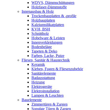
WDVS, Dämmschüttungen
Holzfaser-Dämmstoffe
Innenausbau & Holz
Trockenbauplatten & -profile
Holzbauplatten
Kalziumsilikatplatten
KVH, BSH
Schnittholz
Hobelware & Leisten
Innenverkleidungen
Bodenbeläge
Tapeten & Deko
Farben, Lacke, Putze
Fliesen, Sanitär & Haustechnik
Keramik
Kleben, Fugen & Fliesenzubehör
Sanitärelemente
Badausstattung
Heizung
Elektrogeräte
Elektroinstallation
Lampen & Leuchten
Bauelemente
Zimmertüren & Zargen
Sonstige Türen & Zargen