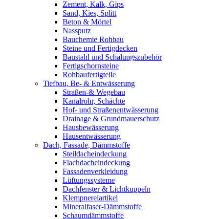
Zement, Kalk, Gips
Sand, Kies, Splitt
Beton & Mörtel
Nassputz
Bauchemie Rohbau
Steine und Fertigdecken
Baustahl und Schalungszubehör
Fertigschornsteine
Rohbaufertigteile
Tiefbau, Be- & Entwässerung
Straßen-& Wegebau
Kanalrohr, Schächte
Hof- und Straßenentwässerung
Drainage & Grundmauerschutz
Hausbewässerung
Hausentwässerung
Dach, Fassade, Dämmstoffe
Steildacheindeckung
Flachdacheindeckung
Fassadenverkleidung
Lüftungssysteme
Dachfenster & Lichtkuppeln
Klempnereiartikel
Mineralfaser-Dämmstoffe
Schaumdämmstoffe