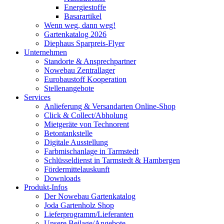
Energiestoffe
Basarartikel
Wenn weg, dann weg!
Gartenkatalog 2026
Diephaus Sparpreis-Flyer
Unternehmen
Standorte & Ansprechpartner
Nowebau Zentrallager
Eurobaustoff Kooperation
Stellenangebote
Services
Anlieferung & Versandarten Online-Shop
Click & Collect/Abholung
Mietgeräte von Technorent
Betontankstelle
Digitale Ausstellung
Farbmischanlage in Tarmstedt
Schlüsseldienst in Tarmstedt & Hambergen
Fördermittelauskunft
Downloads
Produkt-Infos
Der Nowebau Gartenkatalog
Joda Gartenholz Shop
Lieferprogramm/Lieferanten
Unsere Beilage/Angebote