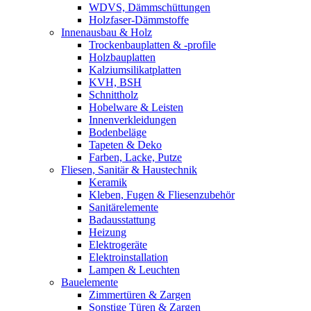
WDVS, Dämmschüttungen
Holzfaser-Dämmstoffe
Innenausbau & Holz
Trockenbauplatten & -profile
Holzbauplatten
Kalziumsilikatplatten
KVH, BSH
Schnittholz
Hobelware & Leisten
Innenverkleidungen
Bodenbeläge
Tapeten & Deko
Farben, Lacke, Putze
Fliesen, Sanitär & Haustechnik
Keramik
Kleben, Fugen & Fliesenzubehör
Sanitärelemente
Badausstattung
Heizung
Elektrogeräte
Elektroinstallation
Lampen & Leuchten
Bauelemente
Zimmertüren & Zargen
Sonstige Türen & Zargen