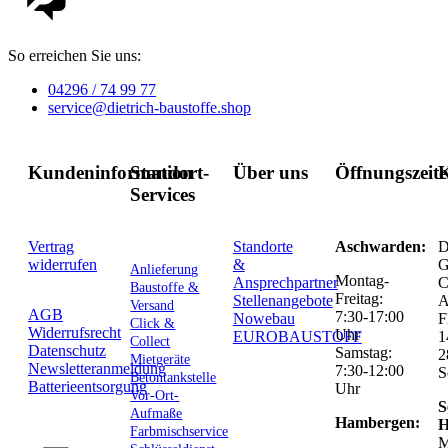
So erreichen Sie uns:
04296 / 74 99 77
service@dietrich-baustoffe.shop
Kundeninformation
Standort-
Über uns
Öffnungszeit
K
Services
Vertrag
Standorte
Aschwarden:
D
widerrufen
&
G
Anlieferung
Montag-
Ansprechpartner
C
Baustoffe &
Freitag:
Stellenangebote
Versand
AGB
7:30-17:00
Nowebau
F
Click &
Widerrufsrecht
Uhr
EUROBAUSTOFF
1
Collect
Datenschutz
Samstag:
2
Mietgeräte
Newsletteranmeldung
7:30-12:00
S
Betontankstelle
Batterieentsorgung
Uhr
Vor-Ort-
S
Aufmaße
Hambergen:
H
Farbmischservice
M