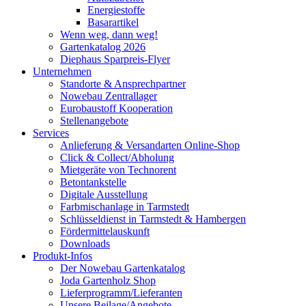
Energiestoffe
Basarartikel
Wenn weg, dann weg!
Gartenkatalog 2026
Diephaus Sparpreis-Flyer
Unternehmen
Standorte & Ansprechpartner
Nowebau Zentrallager
Eurobaustoff Kooperation
Stellenangebote
Services
Anlieferung & Versandarten Online-Shop
Click & Collect/Abholung
Mietgeräte von Technorent
Betontankstelle
Digitale Ausstellung
Farbmischanlage in Tarmstedt
Schlüsseldienst in Tarmstedt & Hambergen
Fördermittelauskunft
Downloads
Produkt-Infos
Der Nowebau Gartenkatalog
Joda Gartenholz Shop
Lieferprogramm/Lieferanten
Unsere Beilage/Angebote