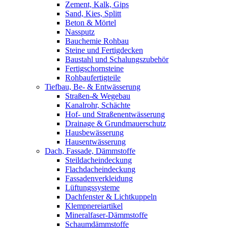
Zement, Kalk, Gips
Sand, Kies, Splitt
Beton & Mörtel
Nassputz
Bauchemie Rohbau
Steine und Fertigdecken
Baustahl und Schalungszubehör
Fertigschornsteine
Rohbaufertigteile
Tiefbau, Be- & Entwässerung
Straßen-& Wegebau
Kanalrohr, Schächte
Hof- und Straßenentwässerung
Drainage & Grundmauerschutz
Hausbewässerung
Hausentwässerung
Dach, Fassade, Dämmstoffe
Steildacheindeckung
Flachdacheindeckung
Fassadenverkleidung
Lüftungssysteme
Dachfenster & Lichtkuppeln
Klempnereiartikel
Mineralfaser-Dämmstoffe
Schaumdämmstoffe