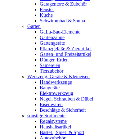
Garagentore & Zubehör
Fenster
Küche
Schwimmbad & Sauna
Garten
GaLa-Bau-Elemente
Gartenzäune
Gartengeräte
Pflanzgefäße & Zierartikel
Garten- und Freizeitartikel
Dünger, Erden
Sämereien
Tierzubehör
Werkzeug, Geräte & Kleineisen
Handwerkzeuge
Baugeräte
Elektrowerkzeug
Nägel, Schrauben & Dübel
Eisenwaren
Beschläge & Sicherheit
sonstige Sortimente
Regalsysteme
Haushaltsartikel
Bastel-, Spiel- & Sport
Autozubehör