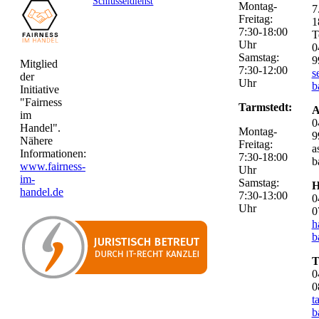
Schlüsseldienst
Montag-
7
Freitag:
1
7:30-18:00
T
Uhr
0
Samstag:
9
Mitglied
7:30-12:00
s
der
Uhr
b
Initiative
"Fairness
Tarmstedt:
A
im
0
Handel".
Montag-
9
Nähere
Freitag:
a
Informationen:
7:30-18:00
b
www.fairness-
Uhr
im-
Samstag:
H
handel.de
7:30-13:00
0
Uhr
0
h
b
T
0
0
t
b