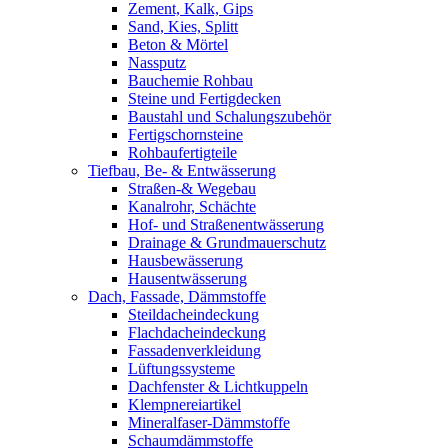
Zement, Kalk, Gips
Sand, Kies, Splitt
Beton & Mörtel
Nassputz
Bauchemie Rohbau
Steine und Fertigdecken
Baustahl und Schalungszubehör
Fertigschornsteine
Rohbaufertigteile
Tiefbau, Be- & Entwässerung
Straßen-& Wegebau
Kanalrohr, Schächte
Hof- und Straßenentwässerung
Drainage & Grundmauerschutz
Hausbewässerung
Hausentwässerung
Dach, Fassade, Dämmstoffe
Steildacheindeckung
Flachdacheindeckung
Fassadenverkleidung
Lüftungssysteme
Dachfenster & Lichtkuppeln
Klempnereiartikel
Mineralfaser-Dämmstoffe
Schaumdämmstoffe