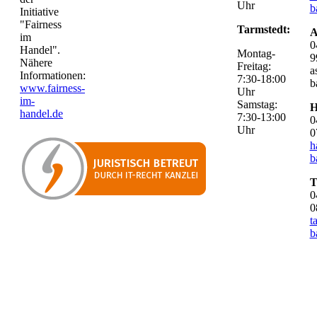
Uhr
b
Initiative
"Fairness
Tarmstedt:
A
im
0
Handel".
Montag-
9
Nähere
Freitag:
a
Informationen:
7:30-18:00
b
www.fairness-
Uhr
im-
Samstag:
H
handel.de
7:30-13:00
0
Uhr
0
h
b
T
0
0
t
b