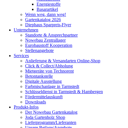
Energiestoffe
Basarartikel
Wenn weg, dann weg!
Gartenkatalog 2026
Diephaus Sparpreis-Flyer
Unternehmen
Standorte & Ansprechpartner
Nowebau Zentrallager
Eurobaustoff Kooperation
Stellenangebote
Services
Anlieferung & Versandarten Online-Shop
Click & Collect/Abholung
Mietgeräte von Technorent
Betontankstelle
Digitale Ausstellung
Farbmischanlage in Tarmstedt
Schlüsseldienst in Tarmstedt & Hambergen
Fördermittelauskunft
Downloads
Produkt-Infos
Der Nowebau Gartenkatalog
Joda Gartenholz Shop
Lieferprogramm/Lieferanten
Unsere Beilage/Angebote