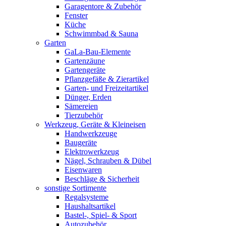
Garagentore & Zubehör
Fenster
Küche
Schwimmbad & Sauna
Garten
GaLa-Bau-Elemente
Gartenzäune
Gartengeräte
Pflanzgefäße & Zierartikel
Garten- und Freizeitartikel
Dünger, Erden
Sämereien
Tierzubehör
Werkzeug, Geräte & Kleineisen
Handwerkzeuge
Baugeräte
Elektrowerkzeug
Nägel, Schrauben & Dübel
Eisenwaren
Beschläge & Sicherheit
sonstige Sortimente
Regalsysteme
Haushaltsartikel
Bastel-, Spiel- & Sport
Autozubehör