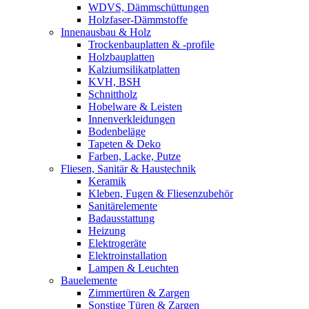
WDVS, Dämmschüttungen
Holzfaser-Dämmstoffe
Innenausbau & Holz
Trockenbauplatten & -profile
Holzbauplatten
Kalziumsilikatplatten
KVH, BSH
Schnittholz
Hobelware & Leisten
Innenverkleidungen
Bodenbeläge
Tapeten & Deko
Farben, Lacke, Putze
Fliesen, Sanitär & Haustechnik
Keramik
Kleben, Fugen & Fliesenzubehör
Sanitärelemente
Badausstattung
Heizung
Elektrogeräte
Elektroinstallation
Lampen & Leuchten
Bauelemente
Zimmertüren & Zargen
Sonstige Türen & Zargen