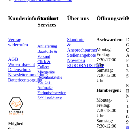
Kundeninformation
Standort-
Über uns
Öffnungszeit
K
Services
Vertrag
Standorte
Aschwarden:
D
widerrufen
&
G
Anlieferung
Montag-
Ansprechpartner
C
Baustoffe &
Freitag:
Stellenangebote
Versand
AGB
7:30-17:00
Nowebau
F
Click &
Widerrufsrecht
Uhr
EUROBAUSTOFF
1
Collect
Datenschutz
Samstag:
2
Mietgeräte
Newsletteranmeldung
7:30-12:00
S
Betontankstelle
Batterieentsorgung
Uhr
Vor-Ort-
S
Aufmaße
Hambergen:
H
Farbmischservice
M
Schlüsseldienst
Montag-
7
Freitag:
1
7:30-18:00
T
Uhr
0
Samstag:
9
Mitglied
7:30-12:00
s
der