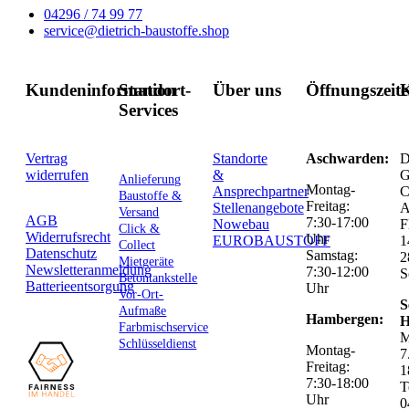
04296 / 74 99 77
service@dietrich-baustoffe.shop
Kundeninformation
Standort-
Über uns
Öffnungszeit
K
Services
Vertrag
Standorte
Aschwarden:
D
widerrufen
&
G
Anlieferung
Montag-
Ansprechpartner
C
Baustoffe &
Freitag:
Stellenangebote
Versand
AGB
7:30-17:00
Nowebau
F
Click &
Widerrufsrecht
Uhr
EUROBAUSTOFF
1
Collect
Datenschutz
Samstag:
2
Mietgeräte
Newsletteranmeldung
7:30-12:00
S
Betontankstelle
Batterieentsorgung
Uhr
Vor-Ort-
S
Aufmaße
Hambergen:
H
Farbmischservice
M
Schlüsseldienst
Montag-
7
Freitag:
1
7:30-18:00
T
Uhr
0