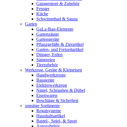
Garagentore & Zubehör
Fenster
Küche
Schwimmbad & Sauna
Garten
GaLa-Bau-Elemente
Gartenzäune
Gartengeräte
Pflanzgefäße & Zierartikel
Garten- und Freizeitartikel
Dünger, Erden
Sämereien
Tierzubehör
Werkzeug, Geräte & Kleineisen
Handwerkzeuge
Baugeräte
Elektrowerkzeug
Nägel, Schrauben & Dübel
Eisenwaren
Beschläge & Sicherheit
sonstige Sortimente
Regalsysteme
Haushaltsartikel
Bastel-, Spiel- & Sport
Autozubehör