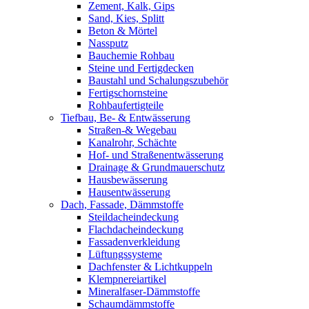
Zement, Kalk, Gips
Sand, Kies, Splitt
Beton & Mörtel
Nassputz
Bauchemie Rohbau
Steine und Fertigdecken
Baustahl und Schalungszubehör
Fertigschornsteine
Rohbaufertigteile
Tiefbau, Be- & Entwässerung
Straßen-& Wegebau
Kanalrohr, Schächte
Hof- und Straßenentwässerung
Drainage & Grundmauerschutz
Hausbewässerung
Hausentwässerung
Dach, Fassade, Dämmstoffe
Steildacheindeckung
Flachdacheindeckung
Fassadenverkleidung
Lüftungssysteme
Dachfenster & Lichtkuppeln
Klempnereiartikel
Mineralfaser-Dämmstoffe
Schaumdämmstoffe