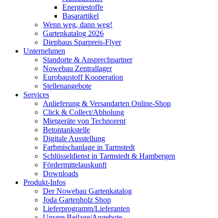
Energiestoffe
Basarartikel
Wenn weg, dann weg!
Gartenkatalog 2026
Diephaus Sparpreis-Flyer
Unternehmen
Standorte & Ansprechpartner
Nowebau Zentrallager
Eurobaustoff Kooperation
Stellenangebote
Services
Anlieferung & Versandarten Online-Shop
Click & Collect/Abholung
Mietgeräte von Technorent
Betontankstelle
Digitale Ausstellung
Farbmischanlage in Tarmstedt
Schlüsseldienst in Tarmstedt & Hambergen
Fördermittelauskunft
Downloads
Produkt-Infos
Der Nowebau Gartenkatalog
Joda Gartenholz Shop
Lieferprogramm/Lieferanten
Unsere Beilage/Angebote