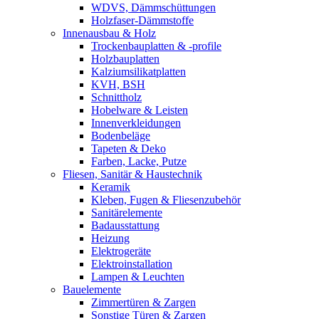
WDVS, Dämmschüttungen
Holzfaser-Dämmstoffe
Innenausbau & Holz
Trockenbauplatten & -profile
Holzbauplatten
Kalziumsilikatplatten
KVH, BSH
Schnittholz
Hobelware & Leisten
Innenverkleidungen
Bodenbeläge
Tapeten & Deko
Farben, Lacke, Putze
Fliesen, Sanitär & Haustechnik
Keramik
Kleben, Fugen & Fliesenzubehör
Sanitärelemente
Badausstattung
Heizung
Elektrogeräte
Elektroinstallation
Lampen & Leuchten
Bauelemente
Zimmertüren & Zargen
Sonstige Türen & Zargen