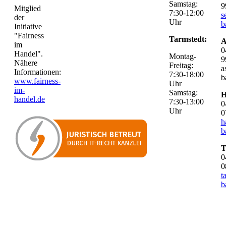
Samstag:
9
Mitglied
7:30-12:00
s
der
Uhr
b
Initiative
"Fairness
Tarmstedt:
A
im
0
Handel".
Montag-
9
Nähere
Freitag:
a
Informationen:
7:30-18:00
b
www.fairness-
Uhr
im-
Samstag:
H
handel.de
7:30-13:00
0
Uhr
0
h
b
T
0
0
t
b