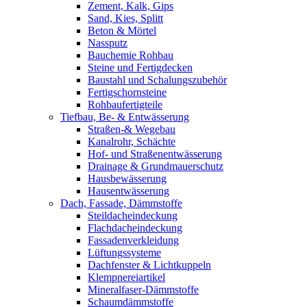
Zement, Kalk, Gips
Sand, Kies, Splitt
Beton & Mörtel
Nassputz
Bauchemie Rohbau
Steine und Fertigdecken
Baustahl und Schalungszubehör
Fertigschornsteine
Rohbaufertigteile
Tiefbau, Be- & Entwässerung
Straßen-& Wegebau
Kanalrohr, Schächte
Hof- und Straßenentwässerung
Drainage & Grundmauerschutz
Hausbewässerung
Hausentwässerung
Dach, Fassade, Dämmstoffe
Steildacheindeckung
Flachdacheindeckung
Fassadenverkleidung
Lüftungssysteme
Dachfenster & Lichtkuppeln
Klempnereiartikel
Mineralfaser-Dämmstoffe
Schaumdämmstoffe