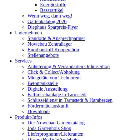
Energiestoffe
Basarartikel
Wenn weg, dann weg!
Gartenkatalog 2026
Diephaus Sparpreis-Flyer
Unternehmen
Standorte & Ansprechpartner
Nowebau Zentrallager
Eurobaustoff Kooperation
Stellenangebote
Services
Anlieferung & Versandarten Online-Shop
Click & Collect/Abholung
Mietgeräte von Technorent
Betontankstelle
Digitale Ausstellung
Farbmischanlage in Tarmstedt
Schlüsseldienst in Tarmstedt & Hambergen
Fördermittelauskunft
Downloads
Produkt-Infos
Der Nowebau Gartenkatalog
Joda Gartenholz Shop
Lieferprogramm/Lieferanten
Unsere Beilage/Angebote