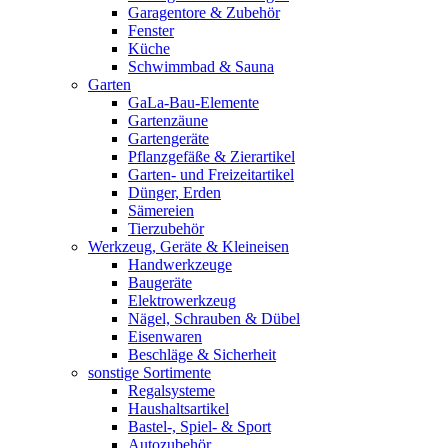
Garagentore & Zubehör
Fenster
Küche
Schwimmbad & Sauna
Garten
GaLa-Bau-Elemente
Gartenzäune
Gartengeräte
Pflanzgefäße & Zierartikel
Garten- und Freizeitartikel
Dünger, Erden
Sämereien
Tierzubehör
Werkzeug, Geräte & Kleineisen
Handwerkzeuge
Baugeräte
Elektrowerkzeug
Nägel, Schrauben & Dübel
Eisenwaren
Beschläge & Sicherheit
sonstige Sortimente
Regalsysteme
Haushaltsartikel
Bastel-, Spiel- & Sport
Autozubehör