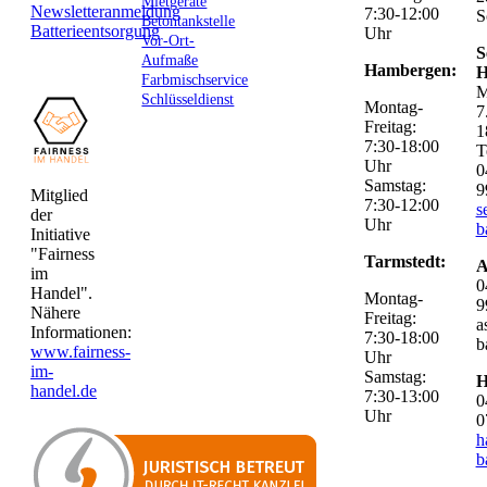
Mietgeräte
Newsletteranmeldung
7:30-12:00
S
Betontankstelle
Batterieentsorgung
Uhr
Vor-Ort-
S
Aufmaße
Hambergen:
H
Farbmischservice
M
Schlüsseldienst
Montag-
7
Freitag:
1
7:30-18:00
T
Uhr
0
Samstag:
9
Mitglied
7:30-12:00
s
der
Uhr
b
Initiative
"Fairness
Tarmstedt:
A
im
0
Handel".
Montag-
9
Nähere
Freitag:
a
Informationen:
7:30-18:00
b
www.fairness-
Uhr
im-
Samstag:
H
handel.de
7:30-13:00
0
Uhr
0
h
b