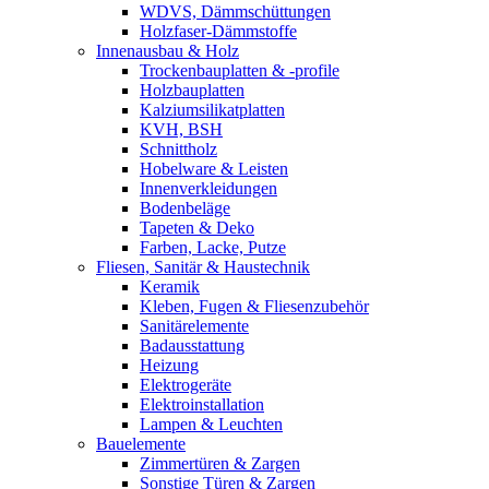
WDVS, Dämmschüttungen
Holzfaser-Dämmstoffe
Innenausbau & Holz
Trockenbauplatten & -profile
Holzbauplatten
Kalziumsilikatplatten
KVH, BSH
Schnittholz
Hobelware & Leisten
Innenverkleidungen
Bodenbeläge
Tapeten & Deko
Farben, Lacke, Putze
Fliesen, Sanitär & Haustechnik
Keramik
Kleben, Fugen & Fliesenzubehör
Sanitärelemente
Badausstattung
Heizung
Elektrogeräte
Elektroinstallation
Lampen & Leuchten
Bauelemente
Zimmertüren & Zargen
Sonstige Türen & Zargen