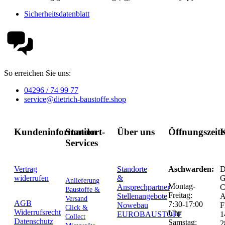
Sicherheitsdatenblatt
So erreichen Sie uns:
04296 / 74 99 77
service@dietrich-baustoffe.shop
Kundeninformation
Standort-
Über uns
Öffnungszeit
K
Services
Vertrag
Standorte
Aschwarden:
D
widerrufen
&
G
Anlieferung
Montag-
Ansprechpartner
C
Baustoffe &
Freitag:
Stellenangebote
Versand
AGB
7:30-17:00
Nowebau
F
Click &
Widerrufsrecht
Uhr
EUROBAUSTOFF
1
Collect
Datenschutz
Samstag:
2