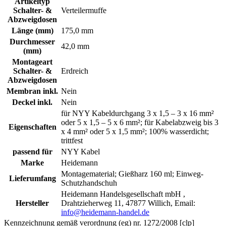
Artikeltyp
Schalter- &
Verteilermuffe
Abzweigdosen
Länge (mm)
175,0 mm
Durchmesser
42,0 mm
(mm)
Montageart
Schalter- &
Erdreich
Abzweigdosen
Membran inkl.
Nein
Deckel inkl.
Nein
für NYY Kabeldurchgang 3 x 1,5 – 3 x 16 mm²
oder 5 x 1,5 – 5 x 6 mm²; für Kabelabzweig bis 3
Eigenschaften
x 4 mm² oder 5 x 1,5 mm²; 100% wasserdicht;
trittfest
passend für
NYY Kabel
Marke
Heidemann
Montagematerial; Gießharz 160 ml; Einweg-
Lieferumfang
Schutzhandschuh
Heidemann Handelsgesellschaft mbH ,
Hersteller
Drahtzieherweg 11, 47877 Willich, Email:
info@heidemann-handel.de
Kennzeichnung gemäß verordnung (eg) nr. 1272/2008 [clp]