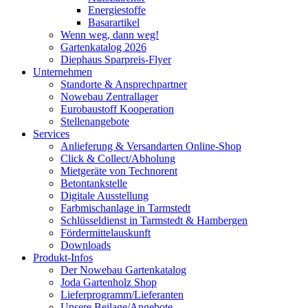
Energiestoffe
Basarartikel
Wenn weg, dann weg!
Gartenkatalog 2026
Diephaus Sparpreis-Flyer
Unternehmen
Standorte & Ansprechpartner
Nowebau Zentrallager
Eurobaustoff Kooperation
Stellenangebote
Services
Anlieferung & Versandarten Online-Shop
Click & Collect/Abholung
Mietgeräte von Technorent
Betontankstelle
Digitale Ausstellung
Farbmischanlage in Tarmstedt
Schlüsseldienst in Tarmstedt & Hambergen
Fördermittelauskunft
Downloads
Produkt-Infos
Der Nowebau Gartenkatalog
Joda Gartenholz Shop
Lieferprogramm/Lieferanten
Unsere Beilage/Angebote