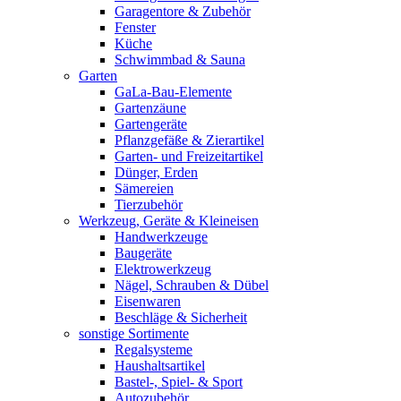
Garagentore & Zubehör
Fenster
Küche
Schwimmbad & Sauna
Garten
GaLa-Bau-Elemente
Gartenzäune
Gartengeräte
Pflanzgefäße & Zierartikel
Garten- und Freizeitartikel
Dünger, Erden
Sämereien
Tierzubehör
Werkzeug, Geräte & Kleineisen
Handwerkzeuge
Baugeräte
Elektrowerkzeug
Nägel, Schrauben & Dübel
Eisenwaren
Beschläge & Sicherheit
sonstige Sortimente
Regalsysteme
Haushaltsartikel
Bastel-, Spiel- & Sport
Autozubehör