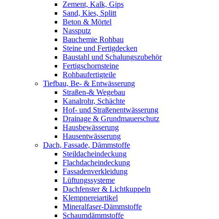
Zement, Kalk, Gips
Sand, Kies, Splitt
Beton & Mörtel
Nassputz
Bauchemie Rohbau
Steine und Fertigdecken
Baustahl und Schalungszubehör
Fertigschornsteine
Rohbaufertigteile
Tiefbau, Be- & Entwässerung
Straßen-& Wegebau
Kanalrohr, Schächte
Hof- und Straßenentwässerung
Drainage & Grundmauerschutz
Hausbewässerung
Hausentwässerung
Dach, Fassade, Dämmstoffe
Steildacheindeckung
Flachdacheindeckung
Fassadenverkleidung
Lüftungssysteme
Dachfenster & Lichtkuppeln
Klempnereiartikel
Mineralfaser-Dämmstoffe
Schaumdämmstoffe