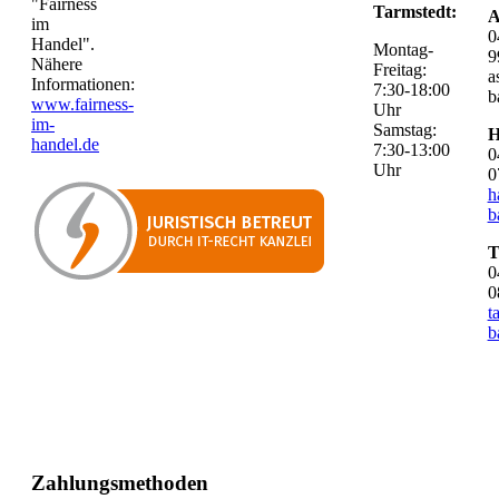
"Fairness
Tarmstedt:
A
im
0
Handel".
Montag-
9
Nähere
Freitag:
a
Informationen:
7:30-18:00
b
www.fairness-
Uhr
im-
Samstag:
H
handel.de
7:30-13:00
0
Uhr
0
h
b
T
0
0
t
b
Zahlungsmethoden