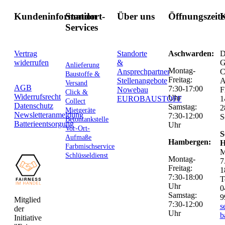
Kundeninformation
Standort-
Über uns
Öffnungszeit
K
Services
Vertrag
Standorte
Aschwarden:
D
widerrufen
&
G
Anlieferung
Montag-
Ansprechpartner
C
Baustoffe &
Freitag:
Stellenangebote
Versand
AGB
7:30-17:00
Nowebau
F
Click &
Widerrufsrecht
Uhr
EUROBAUSTOFF
1
Collect
Datenschutz
Samstag:
2
Mietgeräte
Newsletteranmeldung
7:30-12:00
S
Betontankstelle
Batterieentsorgung
Uhr
Vor-Ort-
S
Aufmaße
Hambergen:
H
Farbmischservice
M
Schlüsseldienst
Montag-
7
Freitag:
1
7:30-18:00
T
Uhr
0
Samstag:
9
Mitglied
7:30-12:00
s
der
Uhr
b
Initiative