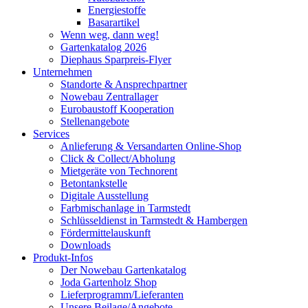
Energiestoffe
Basarartikel
Wenn weg, dann weg!
Gartenkatalog 2026
Diephaus Sparpreis-Flyer
Unternehmen
Standorte & Ansprechpartner
Nowebau Zentrallager
Eurobaustoff Kooperation
Stellenangebote
Services
Anlieferung & Versandarten Online-Shop
Click & Collect/Abholung
Mietgeräte von Technorent
Betontankstelle
Digitale Ausstellung
Farbmischanlage in Tarmstedt
Schlüsseldienst in Tarmstedt & Hambergen
Fördermittelauskunft
Downloads
Produkt-Infos
Der Nowebau Gartenkatalog
Joda Gartenholz Shop
Lieferprogramm/Lieferanten
Unsere Beilage/Angebote