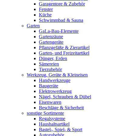
Garagentore & Zubehör
Fenster
Küche
Schwimmbad & Sauna
Garten
GaLa-Bau-Elemente
Gartenzäune
Gartengeräte
Pflanzgefäße & Zierartikel
Garten- und Freizeitartikel
Dünger, Erden
Sämereien
Tierzubehör
Werkzeug, Geräte & Kleineisen
Handwerkzeuge
Baugeräte
Elektrowerkzeug
Nägel, Schrauben & Dübel
Eisenwaren
Beschläge & Sicherheit
sonstige Sortimente
Regalsysteme
Haushaltsartikel
Bastel-, Spiel- & Sport
Autozubehör