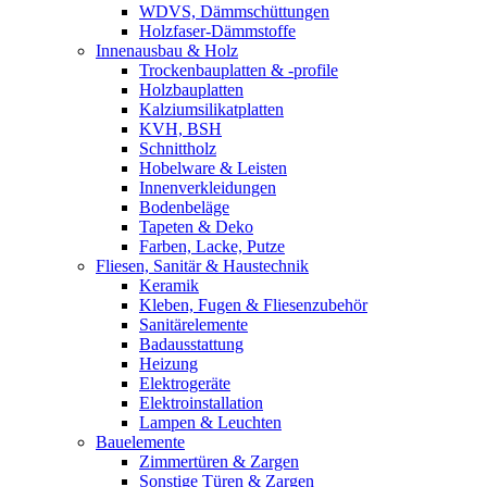
WDVS, Dämmschüttungen
Holzfaser-Dämmstoffe
Innenausbau & Holz
Trockenbauplatten & -profile
Holzbauplatten
Kalziumsilikatplatten
KVH, BSH
Schnittholz
Hobelware & Leisten
Innenverkleidungen
Bodenbeläge
Tapeten & Deko
Farben, Lacke, Putze
Fliesen, Sanitär & Haustechnik
Keramik
Kleben, Fugen & Fliesenzubehör
Sanitärelemente
Badausstattung
Heizung
Elektrogeräte
Elektroinstallation
Lampen & Leuchten
Bauelemente
Zimmertüren & Zargen
Sonstige Türen & Zargen