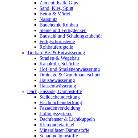
Zement, Kalk, Gips
Sand, Kies, Splitt
Beton & Mörtel
Nassputz
Bauchemie Rohbau
Steine und Fertigdecken
Baustahl und Schalungszubehör
Fertigschornsteine
Rohbaufertigteile
Tiefbau, Be- & Entwässerung
Straßen-& Wegebau
Kanalrohr, Schächte
Hof- und Straßenentwässerung
Drainage & Grundmauerschutz
Hausbewässerung
Hausentwässerung
Dach, Fassade, Dämmstoffe
Steildacheindeckung
Flachdacheindeckung
Fassadenverkleidung
Lüftungssysteme
Dachfenster & Lichtkuppeln
Klempnereiartikel
Mineralfaser-Dämmstoffe
Schaumdämmstoffe