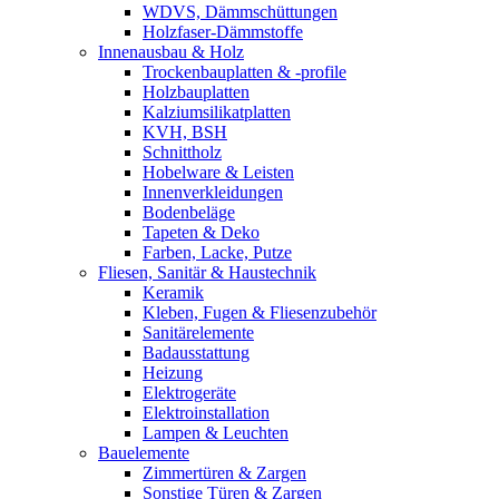
WDVS, Dämmschüttungen
Holzfaser-Dämmstoffe
Innenausbau & Holz
Trockenbauplatten & -profile
Holzbauplatten
Kalziumsilikatplatten
KVH, BSH
Schnittholz
Hobelware & Leisten
Innenverkleidungen
Bodenbeläge
Tapeten & Deko
Farben, Lacke, Putze
Fliesen, Sanitär & Haustechnik
Keramik
Kleben, Fugen & Fliesenzubehör
Sanitärelemente
Badausstattung
Heizung
Elektrogeräte
Elektroinstallation
Lampen & Leuchten
Bauelemente
Zimmertüren & Zargen
Sonstige Türen & Zargen