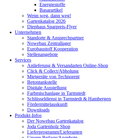
Energiestoffe
Basarartikel
Wenn weg, dann weg!
Gartenkatalog 2026
Diephaus Sparpreis-Flyer
Unternehmen
Standorte & Ansprechpartner
Nowebau Zentrallager
Eurobaustoff Kooperation
Stellenangebote
Services
Anlieferung & Versandarten Online-Shop
Click & Collect/Abholung
Mietgeräte von Technorent
Betontankstelle
Digitale Ausstellung
Farbmischanlage in Tarmstedt
Schlüsseldienst in Tarmstedt & Hambergen
Fördermittelauskunft
Downloads
Produkt-Infos
Der Nowebau Gartenkatalog
Joda Gartenholz Shop
Lieferprogramm/Lieferanten
Unsere Beilage/Angebote