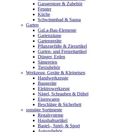
Garagentore & Zubehör
Fenster
Küche
Schwimmbad & Sauna
Garten
GaLa-Bau-Elemente
Gartenzäune
Gartengeräte
Pflanzgefäße & Zierartikel
Garten- und Freizeitartikel
Dünger, Erden
Sämereien
Tierzubehör
Werkzeug, Geräte & Kleineisen
Handwerkzeuge
Baugeräte
Elektrowerkzeug
Nägel, Schrauben & Dübel
Eisenwaren
Beschläge & Sicherheit
sonstige Sortimente
Regalsysteme
Haushaltsartikel
Bastel-, Spiel- & Sport
Autozubehör