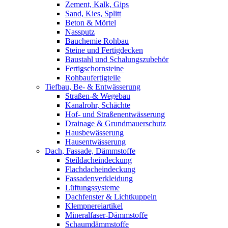
Zement, Kalk, Gips
Sand, Kies, Splitt
Beton & Mörtel
Nassputz
Bauchemie Rohbau
Steine und Fertigdecken
Baustahl und Schalungszubehör
Fertigschornsteine
Rohbaufertigteile
Tiefbau, Be- & Entwässerung
Straßen-& Wegebau
Kanalrohr, Schächte
Hof- und Straßenentwässerung
Drainage & Grundmauerschutz
Hausbewässerung
Hausentwässerung
Dach, Fassade, Dämmstoffe
Steildacheindeckung
Flachdacheindeckung
Fassadenverkleidung
Lüftungssysteme
Dachfenster & Lichtkuppeln
Klempnereiartikel
Mineralfaser-Dämmstoffe
Schaumdämmstoffe