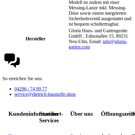
Modell ist zudem mit einer
Messing-Lanze inkl. Messing-
Düse sowie einem integrierten
Sicherheitsventil ausgestattet und
ist bequem schultertragbar.
Gloria Haus- und Gartengeräte
GmbH , Edisonallee 15, 89231
Hersteller
Neu-Ulm, Email:
info@gloria-
garten.com
So erreichen Sie uns:
04296 / 74 99 77
service@dietrich-baustoffe.shop
Kundeninformation
Standort-
Über uns
Öffnungszeit
K
Services