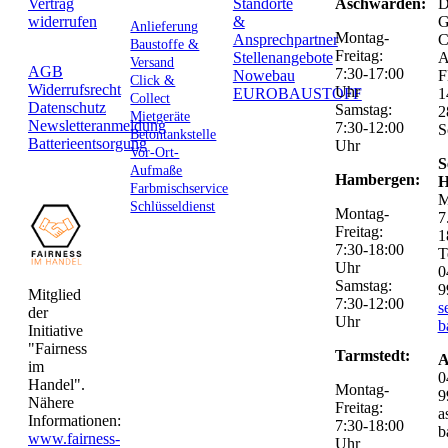
Vertrag
Standorte
Aschwarden:
D
widerrufen
&
G
Anlieferung
Montag-
Ansprechpartner
C
Baustoffe &
Freitag:
Stellenangebote
Versand
AGB
7:30-17:00
Nowebau
F
Click &
Widerrufsrecht
Uhr
EUROBAUSTOFF
1
Collect
Datenschutz
Samstag:
2
Mietgeräte
Newsletteranmeldung
7:30-12:00
S
Betontankstelle
Batterieentsorgung
Uhr
Vor-Ort-
S
Aufmaße
Hambergen:
H
Farbmischservice
M
Schlüsseldienst
Montag-
7
Freitag:
1
7:30-18:00
T
Uhr
0
Samstag:
9
Mitglied
7:30-12:00
s
der
Uhr
b
Initiative
"Fairness
Tarmstedt:
A
im
0
Handel".
Montag-
9
Nähere
Freitag:
a
Informationen:
7:30-18:00
b
www.fairness-
Uhr