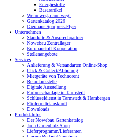
Energiestoffe
Basarartikel
Wenn weg, dann weg!
Gartenkatalog 2026
Diephaus Sparpreis-Flyer
Unternehmen
Standorte & Ansprechpartner
Nowebau Zentrallager
Eurobaustoff Kooperation
Stellenangebote
Services
Anlieferung & Versandarten Online-Shop
Click & Collect/Abholung
Mietgeräte von Technorent
Betontankstelle
Digitale Ausstellung
Farbmischanlage in Tarmstedt
Schlüsseldienst in Tarmstedt & Hambergen
Fördermittelauskunft
Downloads
Produkt-Infos
Der Nowebau Gartenkatalog
Joda Gartenholz Shop
Lieferprogramm/Lieferanten
Unsere Beilage/Angebote