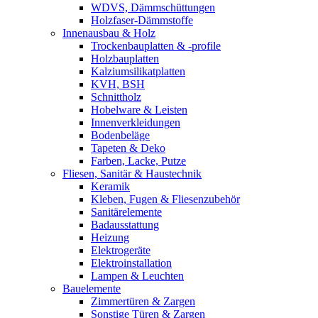
WDVS, Dämmschüttungen
Holzfaser-Dämmstoffe
Innenausbau & Holz
Trockenbauplatten & -profile
Holzbauplatten
Kalziumsilikatplatten
KVH, BSH
Schnittholz
Hobelware & Leisten
Innenverkleidungen
Bodenbeläge
Tapeten & Deko
Farben, Lacke, Putze
Fliesen, Sanitär & Haustechnik
Keramik
Kleben, Fugen & Fliesenzubehör
Sanitärelemente
Badausstattung
Heizung
Elektrogeräte
Elektroinstallation
Lampen & Leuchten
Bauelemente
Zimmertüren & Zargen
Sonstige Türen & Zargen