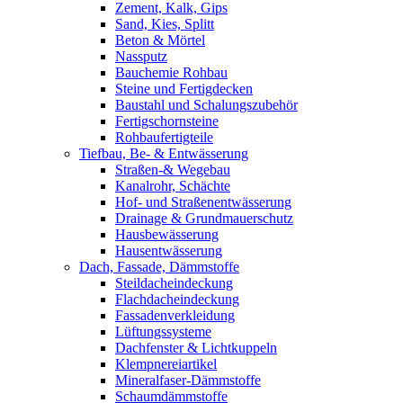
Zement, Kalk, Gips
Sand, Kies, Splitt
Beton & Mörtel
Nassputz
Bauchemie Rohbau
Steine und Fertigdecken
Baustahl und Schalungszubehör
Fertigschornsteine
Rohbaufertigteile
Tiefbau, Be- & Entwässerung
Straßen-& Wegebau
Kanalrohr, Schächte
Hof- und Straßenentwässerung
Drainage & Grundmauerschutz
Hausbewässerung
Hausentwässerung
Dach, Fassade, Dämmstoffe
Steildacheindeckung
Flachdacheindeckung
Fassadenverkleidung
Lüftungssysteme
Dachfenster & Lichtkuppeln
Klempnereiartikel
Mineralfaser-Dämmstoffe
Schaumdämmstoffe