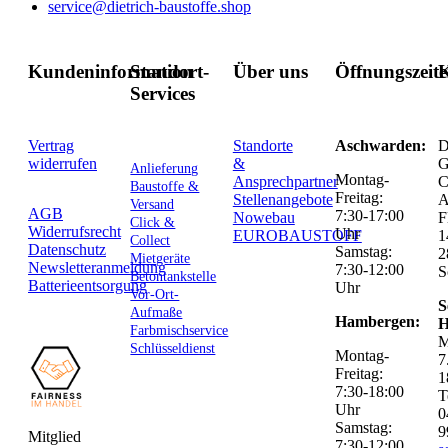
service@dietrich-baustoffe.shop
Kundeninformation
Standort-
Über uns
Öffnungszeit
K
Services
Vertrag
Standorte
Aschwarden:
D
widerrufen
&
G
Anlieferung
Montag-
Ansprechpartner
C
Baustoffe &
Freitag:
Stellenangebote
Versand
AGB
7:30-17:00
Nowebau
F
Click &
Widerrufsrecht
Uhr
EUROBAUSTOFF
1
Collect
Datenschutz
Samstag:
2
Mietgeräte
Newsletteranmeldung
7:30-12:00
S
Betontankstelle
Batterieentsorgung
Uhr
Vor-Ort-
S
Aufmaße
Hambergen:
H
Farbmischservice
M
Schlüsseldienst
Montag-
7
Freitag:
1
7:30-18:00
T
Uhr
0
Samstag:
9
Mitglied
7:30-12:00