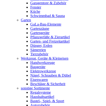
Garagentore & Zubehör
Fenster
Küche
Schwimmbad & Sauna
Garten
GaLa-Bau-Elemente
Gartenzäune
Gartengeräte
Pflanzgefäße & Zierartikel
Garten- und Freizeitartikel
Dünger, Erden
Sämereien
Tierzubehör
Werkzeug, Geräte & Kleineisen
Handwerkzeuge
Baugeräte
Elektrowerkzeug
Nägel, Schrauben & Dübel
Eisenwaren
Beschläge & Sicherheit
sonstige Sortimente
Regalsysteme
Haushaltsartikel
Bastel-, Spiel- & Sport
Autozubehör