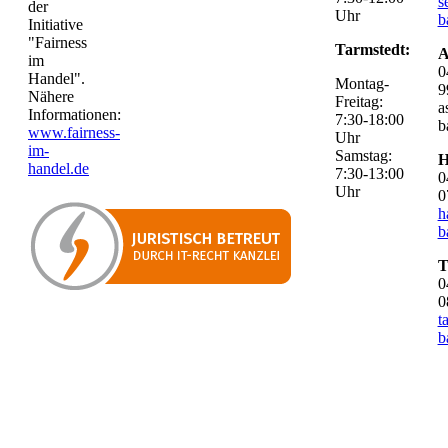
s
der
Uhr
b
Initiative
"Fairness
Tarmstedt:
A
im
0
Handel".
Montag-
9
Nähere
Freitag:
a
Informationen:
7:30-18:00
b
www.fairness-
Uhr
im-
Samstag:
H
handel.de
7:30-13:00
0
Uhr
0
h
b
T
0
0
t
b