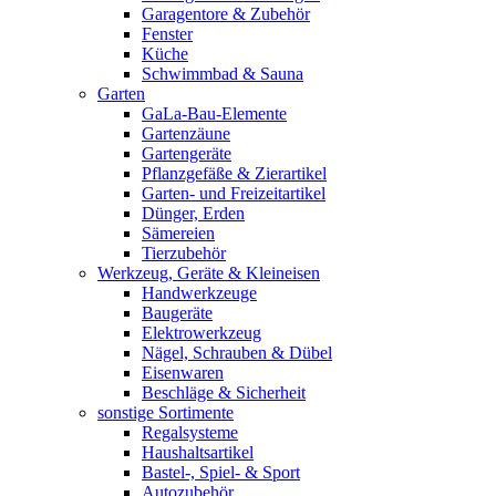
Garagentore & Zubehör
Fenster
Küche
Schwimmbad & Sauna
Garten
GaLa-Bau-Elemente
Gartenzäune
Gartengeräte
Pflanzgefäße & Zierartikel
Garten- und Freizeitartikel
Dünger, Erden
Sämereien
Tierzubehör
Werkzeug, Geräte & Kleineisen
Handwerkzeuge
Baugeräte
Elektrowerkzeug
Nägel, Schrauben & Dübel
Eisenwaren
Beschläge & Sicherheit
sonstige Sortimente
Regalsysteme
Haushaltsartikel
Bastel-, Spiel- & Sport
Autozubehör