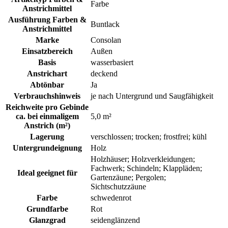
Farbe
Anstrichmittel
Ausführung Farben &
Buntlack
Anstrichmittel
Marke
Consolan
Einsatzbereich
Außen
Basis
wasserbasiert
Anstrichart
deckend
Abtönbar
Ja
Verbrauchshinweis
je nach Untergrund und Saugfähigkeit
Reichweite pro Gebinde
ca. bei einmaligem
5,0 m²
Anstrich (m²)
Lagerung
verschlossen; trocken; frostfrei; kühl
Untergrundeignung
Holz
Holzhäuser; Holzverkleidungen;
Fachwerk; Schindeln; Klappläden;
Ideal geeignet für
Gartenzäune; Pergolen;
Sichtschutzzäune
Farbe
schwedenrot
Grundfarbe
Rot
Glanzgrad
seidenglänzend