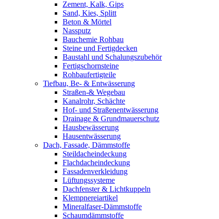
Zement, Kalk, Gips
Sand, Kies, Splitt
Beton & Mörtel
Nassputz
Bauchemie Rohbau
Steine und Fertigdecken
Baustahl und Schalungszubehör
Fertigschornsteine
Rohbaufertigteile
Tiefbau, Be- & Entwässerung
Straßen-& Wegebau
Kanalrohr, Schächte
Hof- und Straßenentwässerung
Drainage & Grundmauerschutz
Hausbewässerung
Hausentwässerung
Dach, Fassade, Dämmstoffe
Steildacheindeckung
Flachdacheindeckung
Fassadenverkleidung
Lüftungssysteme
Dachfenster & Lichtkuppeln
Klempnereiartikel
Mineralfaser-Dämmstoffe
Schaumdämmstoffe