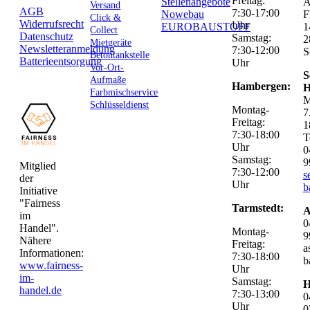
Freitag:
Stellenangebote
Versand
AGB
7:30-17:00
Nowebau
F
Click &
Widerrufsrecht
Uhr
EUROBAUSTOFF
1
Collect
Datenschutz
Samstag:
2
Mietgeräte
Newsletteranmeldung
7:30-12:00
S
Betontankstelle
Batterieentsorgung
Uhr
Vor-Ort-
S
Aufmaße
Hambergen:
H
Farbmischservice
M
Schlüsseldienst
Montag-
7
Freitag:
1
7:30-18:00
T
Uhr
0
Samstag:
9
Mitglied
7:30-12:00
s
der
Uhr
b
Initiative
"Fairness
Tarmstedt:
A
im
0
Handel".
Montag-
9
Nähere
Freitag:
a
Informationen:
7:30-18:00
b
www.fairness-
Uhr
im-
Samstag:
H
handel.de
7:30-13:00
0
Uhr
0