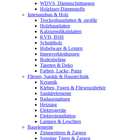
WDVS, Dämmschüttungen
Holzfaser-Dämmstoffe
Innenausbau & Holz
Trockenbauplatten & -profile
Holzbauplatten
Kalziumsilikatplatten
KVH, BSH
Schnittholz
Hobelware & Leisten
Innenverkleidungen
Bodenbeläge
Tapeten & Deko
Farben, Lacke, Putze
Fliesen, Sanitär & Haustechnik
Keramik
Kleben, Fugen & Fliesenzubehör
Sanitärelemente
Badausstattung
Heizung
Elektrogeräte
Elektroinstallation
Lampen & Leuchten
Bauelemente
Zimmertüren & Zargen
Sonstige Türen & Zargen