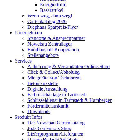
Energiestoffe
Basarartikel
Wenn weg, dann weg!
Gartenkatalog 2026
Diephaus Sparpreis-Flyer
Unternehmen
Standorte & Ansprechpartner
Nowebau Zentrallager
Eurobaustoff Kooperation
Stellenangebote
Services
Anlieferung & Versandarten Online-Shop
Click & Collect/Abholung
Mietgeräte von Technorent
Betontankstelle
Digitale Ausstellung
Farbmischanlage in Tarmstedt
Schlüsseldienst in Tarmstedt & Hambergen
Fördermittelauskunft
Downloads
Produkt-Infos
Der Nowebau Gartenkatalog
Joda Gartenholz Shop
Lieferprogramm/Lieferanten
Unsere Beilage/Angebote