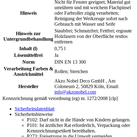
Nicht für Fenster geeignet; Material gut
umrühren und mit weichem Flachpinsel
Hinweis
oder Farbroller zügig verarbeiten;
Reinigung der Werkzeuge sofort nach
Gebrauch mit Wasser und Seife
Staubfrei; Schmutzfrei; Fettfrei; ergraute
Hinweis zur
Holzfasern von der Oberfläche restlos
Untergrundbehandlung
entfernen
Inhalt (l)
0,75 l
Lösemittelfrei
Ja
Norm
DIN EN 13 300
Verarbeitung Farben &
Rollen; Streichen
Anstrichmittel
Akzo Nobel Deco GmbH , Am
Hersteller
Coloneum 2, 50829 Köln, Email:
info@akzonobel.com
Kennzeichnung gemäß verordnung (eg) nr. 1272/2008 [clp]
Sicherheitsdatenblatt
Sicherheitshinweise
P102:
Darf nicht in die Hände von Kindern gelangen.
P101:
Ist ärztlicher Rat erforderlich, Verpackung oder
Kennzeichnungsetikett bereithalten.
P273:
Freisetzung in die Umwelt vermeiden.