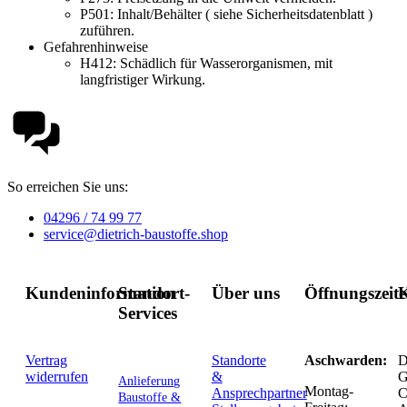
P501:
Inhalt/Behälter ( siehe Sicherheitsdatenblatt )
zuführen.
Gefahrenhinweise
H412:
Schädlich für Wasserorganismen, mit
langfristiger Wirkung.
So erreichen Sie uns:
04296 / 74 99 77
service@dietrich-baustoffe.shop
Kundeninformation
Standort-
Über uns
Öffnungszeit
K
Services
Vertrag
Standorte
Aschwarden:
D
widerrufen
&
G
Anlieferung
Montag-
Ansprechpartner
C
Baustoffe &