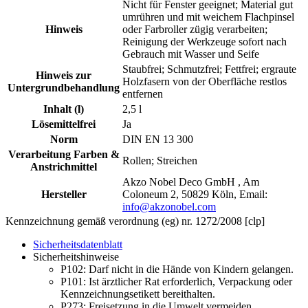
Nicht für Fenster geeignet; Material gut
umrühren und mit weichem Flachpinsel
Hinweis
oder Farbroller zügig verarbeiten;
Reinigung der Werkzeuge sofort nach
Gebrauch mit Wasser und Seife
Staubfrei; Schmutzfrei; Fettfrei; ergraute
Hinweis zur
Holzfasern von der Oberfläche restlos
Untergrundbehandlung
entfernen
Inhalt (l)
2,5 l
Lösemittelfrei
Ja
Norm
DIN EN 13 300
Verarbeitung Farben &
Rollen; Streichen
Anstrichmittel
Akzo Nobel Deco GmbH , Am
Hersteller
Coloneum 2, 50829 Köln, Email:
info@akzonobel.com
Kennzeichnung gemäß verordnung (eg) nr. 1272/2008 [clp]
Sicherheitsdatenblatt
Sicherheitshinweise
P102:
Darf nicht in die Hände von Kindern gelangen.
P101:
Ist ärztlicher Rat erforderlich, Verpackung oder
Kennzeichnungsetikett bereithalten.
P273:
Freisetzung in die Umwelt vermeiden.