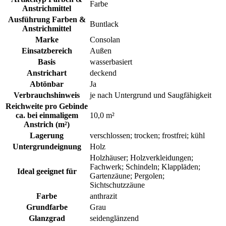
Farbe
Anstrichmittel
Ausführung Farben &
Buntlack
Anstrichmittel
Marke
Consolan
Einsatzbereich
Außen
Basis
wasserbasiert
Anstrichart
deckend
Abtönbar
Ja
Verbrauchshinweis
je nach Untergrund und Saugfähigkeit
Reichweite pro Gebinde
ca. bei einmaligem
10,0 m²
Anstrich (m²)
Lagerung
verschlossen; trocken; frostfrei; kühl
Untergrundeignung
Holz
Holzhäuser; Holzverkleidungen;
Fachwerk; Schindeln; Klappläden;
Ideal geeignet für
Gartenzäune; Pergolen;
Sichtschutzzäune
Farbe
anthrazit
Grundfarbe
Grau
Glanzgrad
seidenglänzend