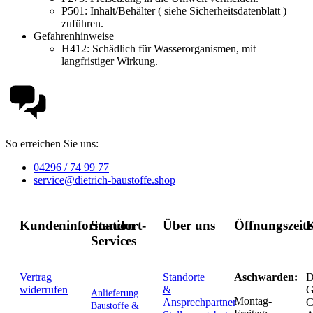
P501:
Inhalt/Behälter ( siehe Sicherheitsdatenblatt )
zuführen.
Gefahrenhinweise
H412:
Schädlich für Wasserorganismen, mit
langfristiger Wirkung.
So erreichen Sie uns:
04296 / 74 99 77
service@dietrich-baustoffe.shop
Kundeninformation
Standort-
Über uns
Öffnungszeit
K
Services
Vertrag
Standorte
Aschwarden:
D
widerrufen
&
G
Anlieferung
Montag-
Ansprechpartner
C
Baustoffe &