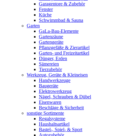
Garagentore & Zubehör
Fenster
Küche
Schwimmbad & Sauna
Garten
GaLa-Bau-Elemente
Gartenzäune
Gartengeräte
Pflanzgefäße & Zierartikel
Garten- und Freizeitartikel
Dünger, Erden
Sämereien
Tierzubehör
Werkzeug, Geräte & Kleineisen
Handwerkzeuge
Baugeräte
Elektrowerkzeug
Nägel, Schrauben & Dübel
Eisenwaren
Beschläge & Sicherheit
sonstige Sortimente
Regalsysteme
Haushaltsartikel
Bastel-, Spiel- & Sport
Autozubehör