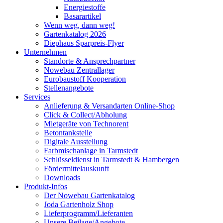
Energiestoffe
Basarartikel
Wenn weg, dann weg!
Gartenkatalog 2026
Diephaus Sparpreis-Flyer
Unternehmen
Standorte & Ansprechpartner
Nowebau Zentrallager
Eurobaustoff Kooperation
Stellenangebote
Services
Anlieferung & Versandarten Online-Shop
Click & Collect/Abholung
Mietgeräte von Technorent
Betontankstelle
Digitale Ausstellung
Farbmischanlage in Tarmstedt
Schlüsseldienst in Tarmstedt & Hambergen
Fördermittelauskunft
Downloads
Produkt-Infos
Der Nowebau Gartenkatalog
Joda Gartenholz Shop
Lieferprogramm/Lieferanten
Unsere Beilage/Angebote