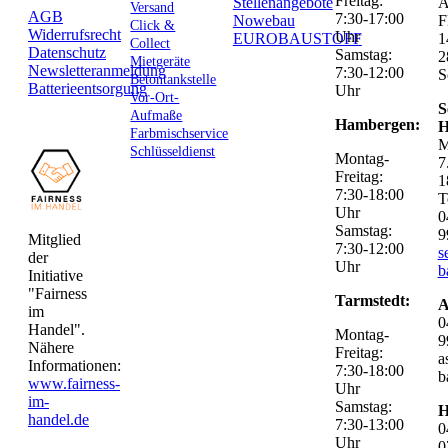
Freitag:
Stellenangebote
Versand
AGB
7:30-17:00
Nowebau
F
Click &
Widerrufsrecht
Uhr
EUROBAUSTOFF
1
Collect
Datenschutz
Samstag:
2
Mietgeräte
Newsletteranmeldung
7:30-12:00
S
Betontankstelle
Batterieentsorgung
Uhr
Vor-Ort-
S
Aufmaße
Hambergen:
H
Farbmischservice
M
Schlüsseldienst
Montag-
7
Freitag:
1
7:30-18:00
T
Uhr
0
Samstag:
9
Mitglied
7:30-12:00
s
der
Uhr
b
Initiative
"Fairness
Tarmstedt:
A
im
0
Handel".
Montag-
9
Nähere
Freitag:
a
Informationen:
7:30-18:00
b
www.fairness-
Uhr
im-
Samstag:
H
handel.de
7:30-13:00
0
Uhr
0