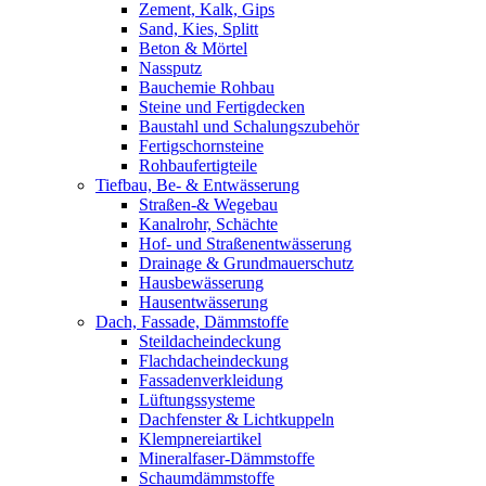
Zement, Kalk, Gips
Sand, Kies, Splitt
Beton & Mörtel
Nassputz
Bauchemie Rohbau
Steine und Fertigdecken
Baustahl und Schalungszubehör
Fertigschornsteine
Rohbaufertigteile
Tiefbau, Be- & Entwässerung
Straßen-& Wegebau
Kanalrohr, Schächte
Hof- und Straßenentwässerung
Drainage & Grundmauerschutz
Hausbewässerung
Hausentwässerung
Dach, Fassade, Dämmstoffe
Steildacheindeckung
Flachdacheindeckung
Fassadenverkleidung
Lüftungssysteme
Dachfenster & Lichtkuppeln
Klempnereiartikel
Mineralfaser-Dämmstoffe
Schaumdämmstoffe