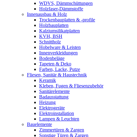
WDVS, Dämmschüttungen
Holzfaser-Dämmstoffe
Innenausbau & Holz
Trockenbauplatten & -profile
Holzbauplatten
Kalziumsilikatplatten
KVH, BSH
Schnittholz
Hobelware & Leisten
Innenverkleidungen
Bodenbeläge
Tapeten & Deko
Farben, Lacke, Putze
Fliesen, Sanitär & Haustechnik
Keramik
Kleben, Fugen & Fliesenzubehör
Sanitärelemente
Badausstattung
Heizung
Elektrogeräte
Elektroinstallation
Lampen & Leuchten
Bauelemente
Zimmertüren & Zargen
Sonstige Türen & Zargen