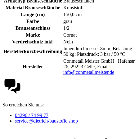
Artikeltyp Brauseschläuche
Brauseschlauch
Material Brauseschläuche
Kunststoff
Länge (cm)
150,0 cm
Farbe
grau
Brauseanschluss
1/2"
Marke
Cornat
Verdrehschutz inkl.
Nein
Innendurchmesser 8mm; Belastung
Herstellerkurzbeschreibung
50 kg; Platzdruck: 3 bar / 50 °C
Conmetall Meister GmbH , Hafenstr.
Hersteller
26, 29223 Celle, Email:
info@conmetallmeister.de
So erreichen Sie uns:
04296 / 74 99 77
service@dietrich-baustoffe.shop