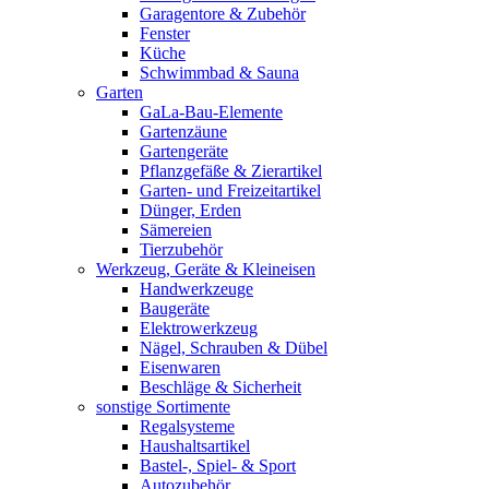
Garagentore & Zubehör
Fenster
Küche
Schwimmbad & Sauna
Garten
GaLa-Bau-Elemente
Gartenzäune
Gartengeräte
Pflanzgefäße & Zierartikel
Garten- und Freizeitartikel
Dünger, Erden
Sämereien
Tierzubehör
Werkzeug, Geräte & Kleineisen
Handwerkzeuge
Baugeräte
Elektrowerkzeug
Nägel, Schrauben & Dübel
Eisenwaren
Beschläge & Sicherheit
sonstige Sortimente
Regalsysteme
Haushaltsartikel
Bastel-, Spiel- & Sport
Autozubehör