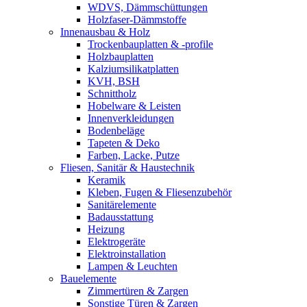
WDVS, Dämmschüttungen
Holzfaser-Dämmstoffe
Innenausbau & Holz
Trockenbauplatten & -profile
Holzbauplatten
Kalziumsilikatplatten
KVH, BSH
Schnittholz
Hobelware & Leisten
Innenverkleidungen
Bodenbeläge
Tapeten & Deko
Farben, Lacke, Putze
Fliesen, Sanitär & Haustechnik
Keramik
Kleben, Fugen & Fliesenzubehör
Sanitärelemente
Badausstattung
Heizung
Elektrogeräte
Elektroinstallation
Lampen & Leuchten
Bauelemente
Zimmertüren & Zargen
Sonstige Türen & Zargen