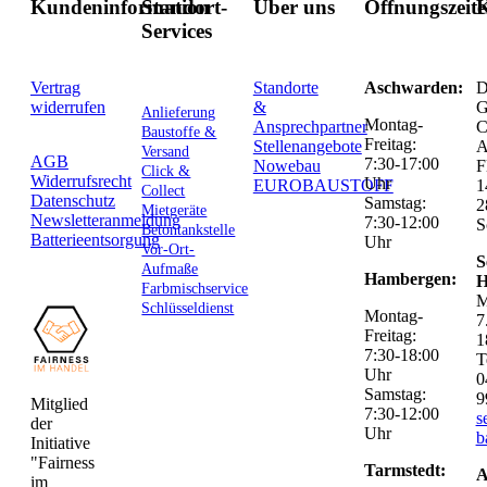
Kundeninformation
Standort-
Über uns
Öffnungszeit
K
Services
Vertrag
Standorte
Aschwarden:
D
widerrufen
&
G
Anlieferung
Montag-
Ansprechpartner
C
Baustoffe &
Freitag:
Stellenangebote
Versand
AGB
7:30-17:00
Nowebau
F
Click &
Widerrufsrecht
Uhr
EUROBAUSTOFF
1
Collect
Datenschutz
Samstag:
2
Mietgeräte
Newsletteranmeldung
7:30-12:00
S
Betontankstelle
Batterieentsorgung
Uhr
Vor-Ort-
S
Aufmaße
Hambergen:
H
Farbmischservice
M
Schlüsseldienst
Montag-
7
Freitag:
1
7:30-18:00
T
Uhr
0
Samstag:
9
Mitglied
7:30-12:00
s
der
Uhr
b
Initiative
"Fairness
Tarmstedt:
A
im