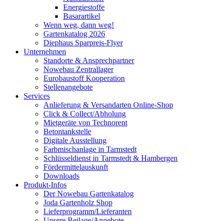
Energiestoffe
Basarartikel
Wenn weg, dann weg!
Gartenkatalog 2026
Diephaus Sparpreis-Flyer
Unternehmen
Standorte & Ansprechpartner
Nowebau Zentrallager
Eurobaustoff Kooperation
Stellenangebote
Services
Anlieferung & Versandarten Online-Shop
Click & Collect/Abholung
Mietgeräte von Technorent
Betontankstelle
Digitale Ausstellung
Farbmischanlage in Tarmstedt
Schlüsseldienst in Tarmstedt & Hambergen
Fördermittelauskunft
Downloads
Produkt-Infos
Der Nowebau Gartenkatalog
Joda Gartenholz Shop
Lieferprogramm/Lieferanten
Unsere Beilage/Angebote