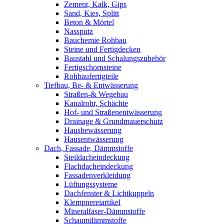
Zement, Kalk, Gips
Sand, Kies, Splitt
Beton & Mörtel
Nassputz
Bauchemie Rohbau
Steine und Fertigdecken
Baustahl und Schalungszubehör
Fertigschornsteine
Rohbaufertigteile
Tiefbau, Be- & Entwässerung
Straßen-& Wegebau
Kanalrohr, Schächte
Hof- und Straßenentwässerung
Drainage & Grundmauerschutz
Hausbewässerung
Hausentwässerung
Dach, Fassade, Dämmstoffe
Steildacheindeckung
Flachdacheindeckung
Fassadenverkleidung
Lüftungssysteme
Dachfenster & Lichtkuppeln
Klempnereiartikel
Mineralfaser-Dämmstoffe
Schaumdämmstoffe