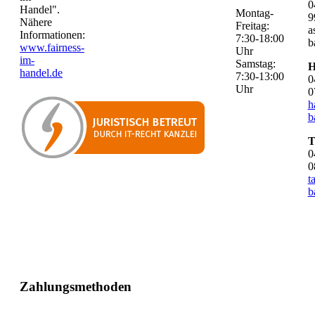
0
Handel".
Montag-
9
Nähere
Freitag:
a
Informationen:
7:30-18:00
b
www.fairness-
Uhr
im-
Samstag:
H
handel.de
7:30-13:00
0
Uhr
0
h
b
T
0
0
t
b
Zahlungsmethoden