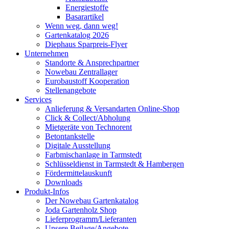
Energiestoffe
Basarartikel
Wenn weg, dann weg!
Gartenkatalog 2026
Diephaus Sparpreis-Flyer
Unternehmen
Standorte & Ansprechpartner
Nowebau Zentrallager
Eurobaustoff Kooperation
Stellenangebote
Services
Anlieferung & Versandarten Online-Shop
Click & Collect/Abholung
Mietgeräte von Technorent
Betontankstelle
Digitale Ausstellung
Farbmischanlage in Tarmstedt
Schlüsseldienst in Tarmstedt & Hambergen
Fördermittelauskunft
Downloads
Produkt-Infos
Der Nowebau Gartenkatalog
Joda Gartenholz Shop
Lieferprogramm/Lieferanten
Unsere Beilage/Angebote