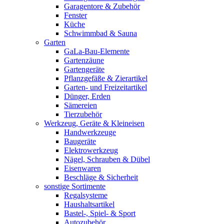
Garagentore & Zubehör
Fenster
Küche
Schwimmbad & Sauna
Garten
GaLa-Bau-Elemente
Gartenzäune
Gartengeräte
Pflanzgefäße & Zierartikel
Garten- und Freizeitartikel
Dünger, Erden
Sämereien
Tierzubehör
Werkzeug, Geräte & Kleineisen
Handwerkzeuge
Baugeräte
Elektrowerkzeug
Nägel, Schrauben & Dübel
Eisenwaren
Beschläge & Sicherheit
sonstige Sortimente
Regalsysteme
Haushaltsartikel
Bastel-, Spiel- & Sport
Autozubehör