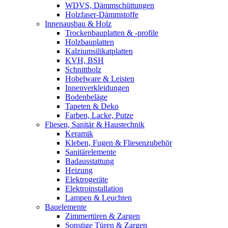
WDVS, Dämmschüttungen
Holzfaser-Dämmstoffe
Innenausbau & Holz
Trockenbauplatten & -profile
Holzbauplatten
Kalziumsilikatplatten
KVH, BSH
Schnittholz
Hobelware & Leisten
Innenverkleidungen
Bodenbeläge
Tapeten & Deko
Farben, Lacke, Putze
Fliesen, Sanitär & Haustechnik
Keramik
Kleben, Fugen & Fliesenzubehör
Sanitärelemente
Badausstattung
Heizung
Elektrogeräte
Elektroinstallation
Lampen & Leuchten
Bauelemente
Zimmertüren & Zargen
Sonstige Türen & Zargen