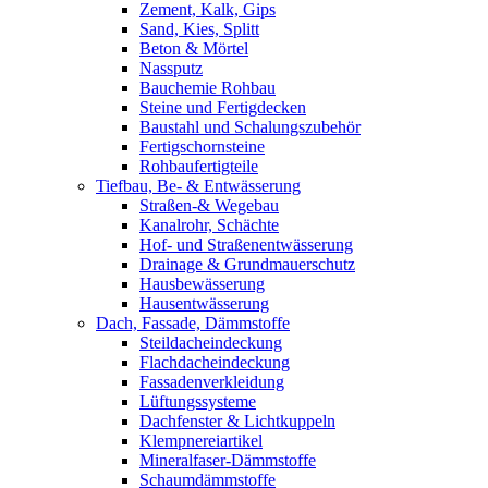
Zement, Kalk, Gips
Sand, Kies, Splitt
Beton & Mörtel
Nassputz
Bauchemie Rohbau
Steine und Fertigdecken
Baustahl und Schalungszubehör
Fertigschornsteine
Rohbaufertigteile
Tiefbau, Be- & Entwässerung
Straßen-& Wegebau
Kanalrohr, Schächte
Hof- und Straßenentwässerung
Drainage & Grundmauerschutz
Hausbewässerung
Hausentwässerung
Dach, Fassade, Dämmstoffe
Steildacheindeckung
Flachdacheindeckung
Fassadenverkleidung
Lüftungssysteme
Dachfenster & Lichtkuppeln
Klempnereiartikel
Mineralfaser-Dämmstoffe
Schaumdämmstoffe