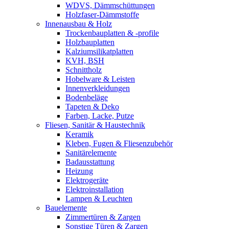
WDVS, Dämmschüttungen
Holzfaser-Dämmstoffe
Innenausbau & Holz
Trockenbauplatten & -profile
Holzbauplatten
Kalziumsilikatplatten
KVH, BSH
Schnittholz
Hobelware & Leisten
Innenverkleidungen
Bodenbeläge
Tapeten & Deko
Farben, Lacke, Putze
Fliesen, Sanitär & Haustechnik
Keramik
Kleben, Fugen & Fliesenzubehör
Sanitärelemente
Badausstattung
Heizung
Elektrogeräte
Elektroinstallation
Lampen & Leuchten
Bauelemente
Zimmertüren & Zargen
Sonstige Türen & Zargen