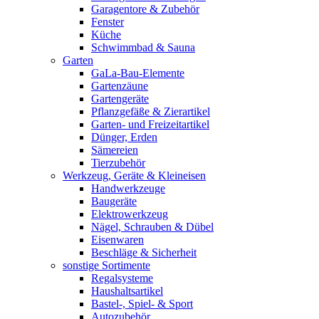
Garagentore & Zubehör
Fenster
Küche
Schwimmbad & Sauna
Garten
GaLa-Bau-Elemente
Gartenzäune
Gartengeräte
Pflanzgefäße & Zierartikel
Garten- und Freizeitartikel
Dünger, Erden
Sämereien
Tierzubehör
Werkzeug, Geräte & Kleineisen
Handwerkzeuge
Baugeräte
Elektrowerkzeug
Nägel, Schrauben & Dübel
Eisenwaren
Beschläge & Sicherheit
sonstige Sortimente
Regalsysteme
Haushaltsartikel
Bastel-, Spiel- & Sport
Autozubehör