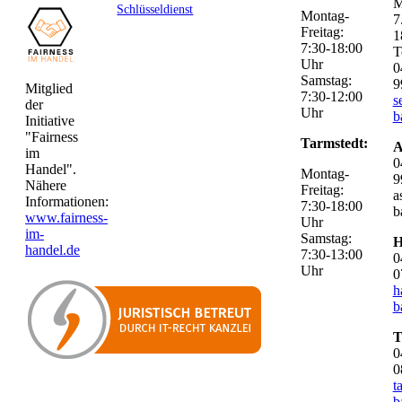
M
Schlüsseldienst
Montag-
7
Freitag:
1
7:30-18:00
T
Uhr
0
Samstag:
9
Mitglied
7:30-12:00
s
der
Uhr
b
Initiative
"Fairness
Tarmstedt:
A
im
0
Handel".
Montag-
9
Nähere
Freitag:
a
Informationen:
7:30-18:00
b
www.fairness-
Uhr
im-
Samstag:
H
handel.de
7:30-13:00
0
Uhr
0
h
b
T
0
0
t
b