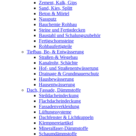
Zement, Kalk, Gips
Sand, Kies, Splitt
Beton & Mörtel
Nassputz
Bauchemie Rohbau
Steine und Fertigdecken
Baustahl und Schalungszubehör
Fertigschornsteine
Rohbaufertigteile
Tiefbau, Be- & Entwässerung
Straßen-& Wegebau
Kanalrohr, Schächte
Hof- und Straßenentwässerung
Drainage & Grundmauerschutz
Hausbewässerung
Hausentwässerung
Dach, Fassade, Dämmstoffe
Steildacheindeckung
Flachdacheindeckung
Fassadenverkleidung
Lüftungssysteme
Dachfenster & Lichtkuppeln
Klempnereiartikel
Mineralfaser-Dämmstoffe
Schaumdämmstoffe