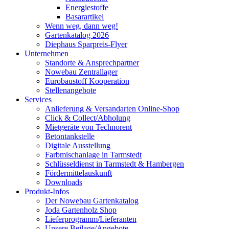
Energiestoffe
Basarartikel
Wenn weg, dann weg!
Gartenkatalog 2026
Diephaus Sparpreis-Flyer
Unternehmen
Standorte & Ansprechpartner
Nowebau Zentrallager
Eurobaustoff Kooperation
Stellenangebote
Services
Anlieferung & Versandarten Online-Shop
Click & Collect/Abholung
Mietgeräte von Technorent
Betontankstelle
Digitale Ausstellung
Farbmischanlage in Tarmstedt
Schlüsseldienst in Tarmstedt & Hambergen
Fördermittelauskunft
Downloads
Produkt-Infos
Der Nowebau Gartenkatalog
Joda Gartenholz Shop
Lieferprogramm/Lieferanten
Unsere Beilage/Angebote