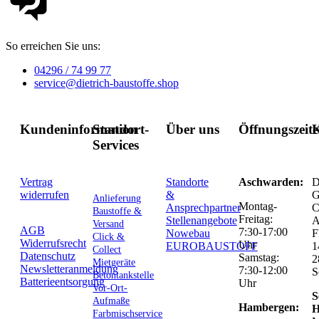
So erreichen Sie uns:
04296 / 74 99 77
service@dietrich-baustoffe.shop
Kundeninformation
Standort-
Über uns
Öffnungszeit
K
Services
Vertrag
Standorte
Aschwarden:
D
widerrufen
&
G
Anlieferung
Montag-
Ansprechpartner
C
Baustoffe &
Freitag:
Stellenangebote
Versand
AGB
7:30-17:00
Nowebau
F
Click &
Widerrufsrecht
Uhr
EUROBAUSTOFF
1
Collect
Datenschutz
Samstag:
2
Mietgeräte
Newsletteranmeldung
7:30-12:00
S
Betontankstelle
Batterieentsorgung
Uhr
Vor-Ort-
S
Aufmaße
Hambergen:
H
Farbmischservice