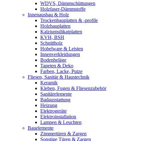
WDVS, Dämmschüttungen
Holzfaser-Dämmstoffe
Innenausbau & Holz
Trockenbauplatten & -profile
Holzbauplatten
Kalziumsilikatplatten
KVH, BSH
Schnittholz
Hobelware & Leisten
Innenverkleidungen
Bodenbeläge
Tapeten & Deko
Farben, Lacke, Putze
Fliesen, Sanitär & Haustechnik
Keramik
Kleben, Fugen & Fliesenzubehör
Sanitärelemente
Badausstattung
Heizung
Elektrogeräte
Elektroinstallation
Lampen & Leuchten
Bauelemente
Zimmertüren & Zargen
Sonstige Türen & Zargen