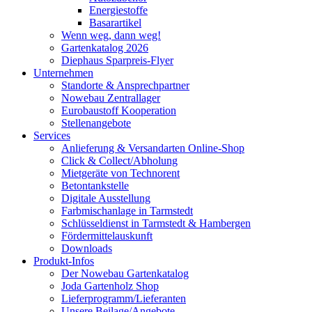
Energiestoffe
Basarartikel
Wenn weg, dann weg!
Gartenkatalog 2026
Diephaus Sparpreis-Flyer
Unternehmen
Standorte & Ansprechpartner
Nowebau Zentrallager
Eurobaustoff Kooperation
Stellenangebote
Services
Anlieferung & Versandarten Online-Shop
Click & Collect/Abholung
Mietgeräte von Technorent
Betontankstelle
Digitale Ausstellung
Farbmischanlage in Tarmstedt
Schlüsseldienst in Tarmstedt & Hambergen
Fördermittelauskunft
Downloads
Produkt-Infos
Der Nowebau Gartenkatalog
Joda Gartenholz Shop
Lieferprogramm/Lieferanten
Unsere Beilage/Angebote