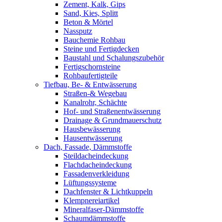
Zement, Kalk, Gips
Sand, Kies, Splitt
Beton & Mörtel
Nassputz
Bauchemie Rohbau
Steine und Fertigdecken
Baustahl und Schalungszubehör
Fertigschornsteine
Rohbaufertigteile
Tiefbau, Be- & Entwässerung
Straßen-& Wegebau
Kanalrohr, Schächte
Hof- und Straßenentwässerung
Drainage & Grundmauerschutz
Hausbewässerung
Hausentwässerung
Dach, Fassade, Dämmstoffe
Steildacheindeckung
Flachdacheindeckung
Fassadenverkleidung
Lüftungssysteme
Dachfenster & Lichtkuppeln
Klempnereiartikel
Mineralfaser-Dämmstoffe
Schaumdämmstoffe